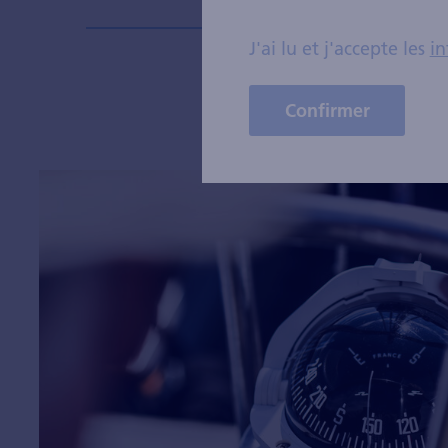
J'ai lu et j'accepte les
in
Confirmer