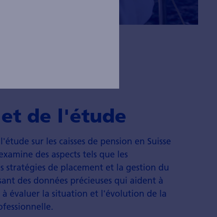
et de l'étude
l'étude sur les caisses de pension en Suisse
examine des aspects tels que les
s stratégies de placement et la gestion du
ssant des données précieuses qui aident à
 évaluer la situation et l'évolution de la
fessionnelle.