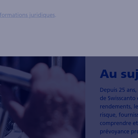
formations juridiques
.
Au suj
Depuis 25 ans, 
de Swisscanto 
rendements, le
risque, fourni
comprendre et à
prévoyance pro