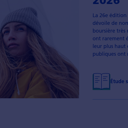
2026
La 26e édition 
dévoile de no
boursière très 
ont rarement ét
leur plus haut 
publiques ont
Étude s