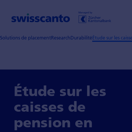
Solutions de placement
Research
Durabilité
Étude sur les cais
Étude sur les
caisses de
pension en