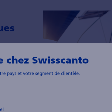
ues
ont-ils trop
e chez Swisscanto
s du fait des
publie
 les thèmes
tre pays et votre segment de clientèle.
el