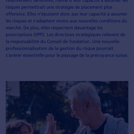
relativement défensive, même si leur capacité à assumer les
risques permettrait une stratégie de placement plus
offensive. Elles n’épuisent donc pas leur capacité à assumer
les risques et s’adaptent moins aux nouvelles conditions du
marché. De plus, elles respectent davantage les
prescriptions OPP2. Les directives stratégiques relèvent de
la responsabilité du Conseil de fondation. Une nouvelle
professionnalisation de la gestion du risque pourrait
s’avérer essentielle pour le paysage de la prévoyance suisse.