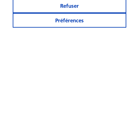
Refuser
Préférences
Rester informé
Autres sites
Suivez-
nous
© Swisscanto Holding AG