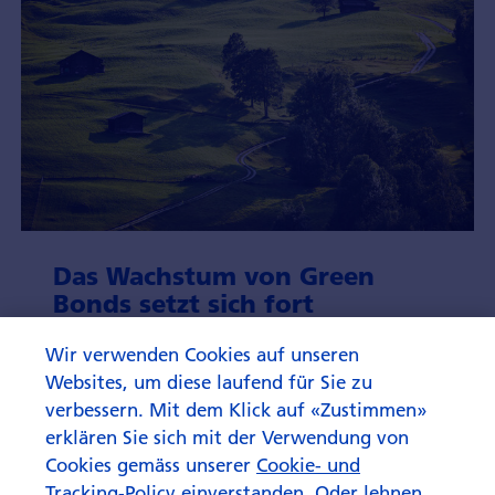
Das Wachstum von Green
Bonds setzt sich fort
Wir liefern nachhaltigen Anlegern eine klare
Wir verwenden Cookies auf unseren
Klassifizierung des Universums nachhaltiger
Websites, um diese laufend für Sie zu
Bonds, um Anlageentscheidungen zu erleichtern.
verbessern. Mit dem Klick auf «Zustimmen»
erklären Sie sich mit der Verwendung von
Zum Artikel
Cookies gemäss unserer
Cookie- und
Tracking-Policy
einverstanden. Oder lehnen