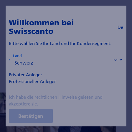
De
Zum Blog
Willkommen bei
De
Swisscanto
Christopher Radler
Bitte wählen Sie Ihr Land und Ihr Kundensegment.
Mitglied des Kaders, Fixed Income Portfolio
Land
Manager
Privater Anleger
Professioneller Anleger
Ich habe die
rechtlichen Hinweise
gelesen und
akzeptiere sie.
Bestätigen