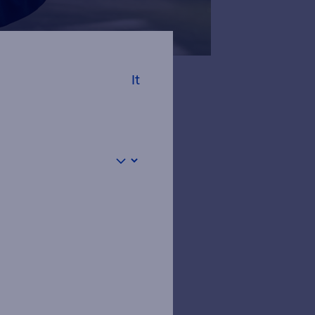
It
set
lifica di