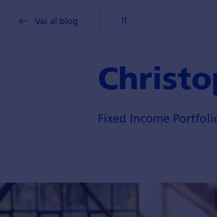
It
Vai al blog
Christo
Fixed Income Portfol