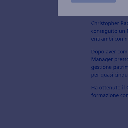
Christopher Rad
conseguito un M
entrambi con 
Dopo aver compl
Manager presso
gestione patrim
per quasi cinqu
Ha ottenuto il 
formazione com