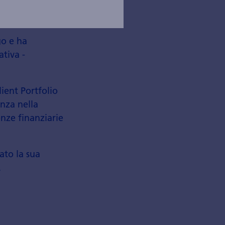
go e ha
ativa -
ient Portfolio
nza nella
nze finanziarie
ato la sua
.