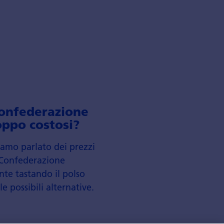
Confederazione
oppo costosi?
amo parlato dei prezzi
a Confederazione
te tastando il polso
e possibili alternative.