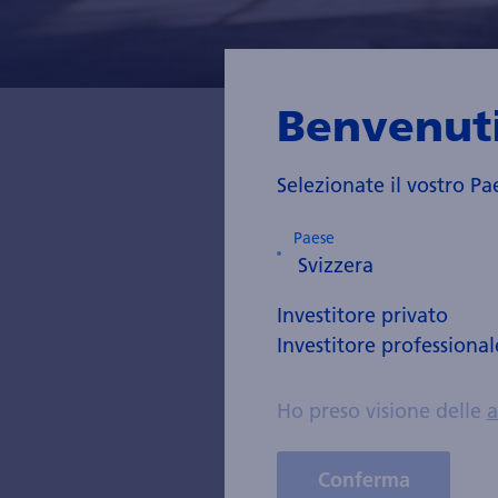
Benvenuti
Selezionate il vostro Pa
Christopher Rad
Management nel 
Paese
Chartered Finan
Investitore privato
Investitore professional
Swisscanto (CH
Swisscanto (LU
Ho preso visione delle
a
Swisscanto (L
Conferma