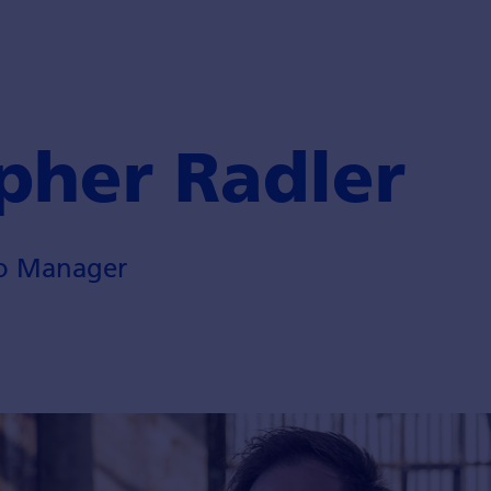
pher Radler
io Manager