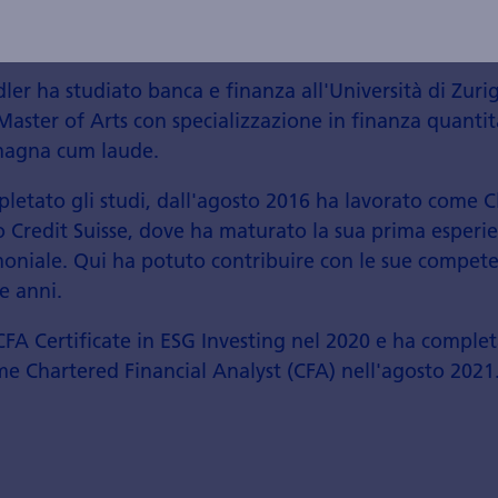
ler ha studiato banca e finanza all'Università di Zuri
aster of Arts con specializzazione in finanza quantit
magna cum laude.
etato gli studi, dall'agosto 2016 ha lavorato come Cl
 Credit Suisse, dove ha maturato la sua prima esperie
oniale. Qui ha potuto contribuire con le sue compete
e anni.
CFA Certificate in ESG Investing nel 2020 e ha complet
e Chartered Financial Analyst (CFA) nell'agosto 2021