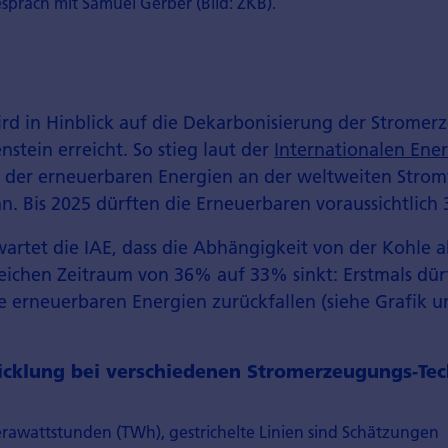
spräch mit Samuel Gerber (Bild: ZKB).
ird in Hinblick auf die Dekarbonisierung der Strom­e
n­stein erreicht. So stieg laut der
Internationalen Ene
 der erneuerbaren Energien an der weltweiten Strom­
n. Bis 2025 dürften die Erneuerbaren voraussichtlich
rwartet die IAE, dass die Abhängigkeit von der Kohle
gleichen Zeitraum von 36% auf 33% sinkt: Erstmals dür
e erneuerbaren Energien zurückfallen (siehe Grafik u
icklung bei verschiedenen Stromerzeugungs-Tec
erawattstunden (TWh), gestrichelte Linien sind Schätzungen