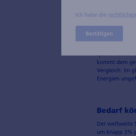
Ich habe die
rechtliche
An der Spitze 
Ihr gemeinsame
Bestätigen
im Jahr 2025 s
zusammen zusät
später bereits 
kommt dem gesa
Vergleich: Im 
Energien ungef
Bedarf kö
Der weltweite S
um knapp 3% pro