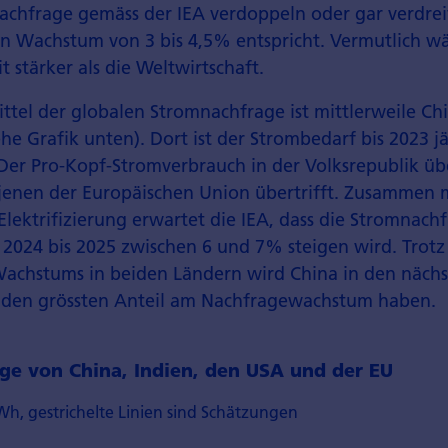
nachfrage gemäss der IEA ver­doppeln oder gar ver­dre
en Wachstum von 3 bis 4,5% entspricht. Vermutlich wä
 stärker als die Welt­wirtschaft.
ittel der globalen Strom­nachfrage ist mittler­weile Ch
ehe Grafik unten). Dort ist der Strom­bedarf bis 2023 
er Pro-Kopf-Strom­verbrauch in der Volks­republik übe
 jenen der Europäischen Union übertrifft. Zusammen 
ektrifizierung erwartet die IEA, dass die Strom­nachf
 2024 bis 2025 zwischen 6 und 7% steigen wird. Trotz
achstums in beiden Ländern wird China in den nächs
den grössten Anteil am Nachfrage­wachstum haben.
ge von China, Indien, den USA und der EU
Wh, gestrichelte Linien sind Schätzungen