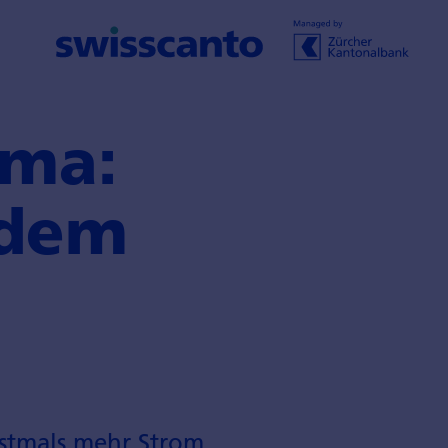
ima:
 dem
rstmals mehr Strom