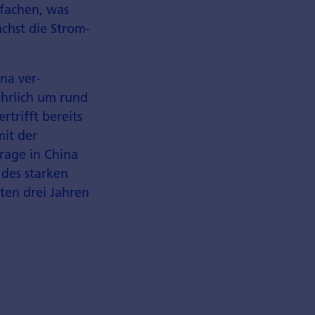
ifachen, was
chst die Strom­
ina ver­
jährlich um rund
rtrifft bereits
mit der
rage in China
 des starken
ten drei Jahren