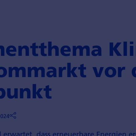
ment­thema Kl
rommarkt vor
punkt
2024
d erwartet, dass erneuerbare Energien e