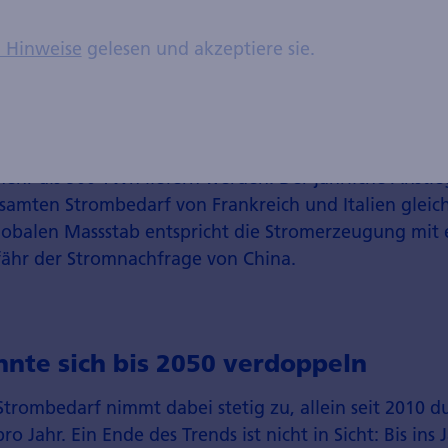
n Hinweise
gelesen und akzeptiere sie.
dieses technologischen Wandels stehen die Solar- und
r Anteil dürfte von 13% im Jahr 2023 auf 15% 2024
teigen. Die IEA erwartet, dass die Wind- und PV-Erze
zliche 750 Terrawatt-Stunden (TWh) im Jahr 2024 un
mehr als 900 TWh liefern werden. Der jährliche Anstie
mten Strom­bedarf von Frankreich und Italien gleic
globalen Massstab entspricht die Strom­erzeugung mit
ähr der Strom­nachfrage von China.
nnte sich bis 2050 verdoppeln
trom­bedarf nimmt dabei stetig zu, allein seit 2010 dur
 Jahr. Ein Ende des Trends ist nicht in Sicht: Bis ins 