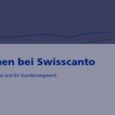
en bei Swisscanto
and und Ihr Kundensegment.
ectricity generation by source, 2014-2025 – Charts – Data & Sta
g