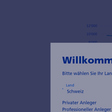
Willkomm
Bitte wählen Sie Ihr L
Land
Quelle: "Global el
IEA", www.iea.or
Privater Anleger
Professioneller Anleger