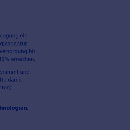
rzeugung ein
rgieagentur
versorgung bis
 35% erreichen.
 abnimmt und
fte damit
nten).
hnologien,