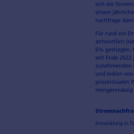
sich die Strom­
einem jährlich
nachfrage damit
Für rund ein Dr
antwortlich (si
6% gestiegen. D
seit Ende 2022
zunehmenden El
und Indien von
prozentualen W
mengen­mässig 
Stromnachfra
Entwicklung in T