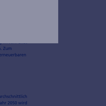
 Wind­energie.
 und auf 18%
ugung
d ein Jahr
g im Jahr 2025
h. Zum
 erneuerbaren
ch­schnittlich
Jahr 2050 wird