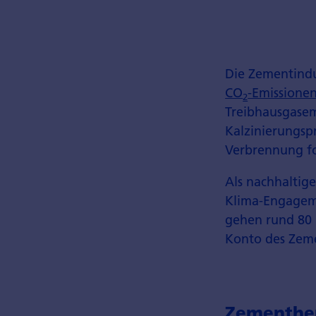
Die Zementindu
CO
-Emissione
2
Treibhaus­gase
Kalzinierungsp
Verbrennung fo
Als nachhaltige
Klima-Engageme
gehen rund 80 
Konto des Zeme
Zementher