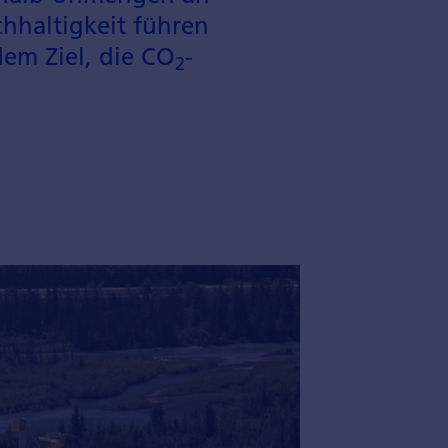
chhaltigkeit führen
em Ziel, die CO
-
2