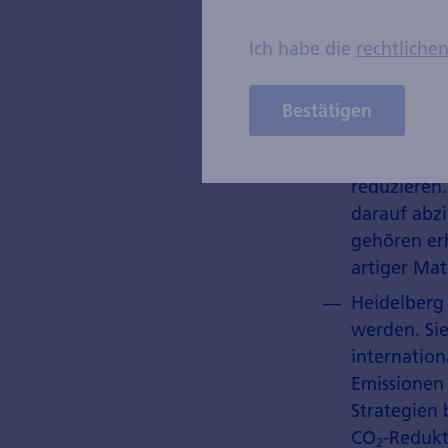
Ich habe die
rechtliche
Bestätigen
Cemex hat 
reduzieren.
darauf abzi
gehören er
artiger Mat
Heidelberg
werden. Sie
internation
Emissione
Strategien 
CO
-Redukt
2