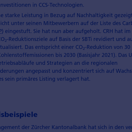
Investitionen in CCS-Technologien.
e starke Leistung in Bezug auf Nachhaltigkeit gezeig
eicht unter seinen Mitbewerbern auf der Liste des Car
P
) eingestuft. Sie hat nun aber aufgeholt. CRH hat i
CO
-Reduktionsziele auf Basis der SBTi revidiert und a
2
tualisiert. Das entspricht einer CO
-Reduktion von 30 
2
ohlenstoffemissionen bis 2030 (Basisjahr 2021). Das
etriebsabläufe und Strategien an die regionalen
derungen angepasst und konzentriert sich auf Wach
s sein primäres Listing verlagert hat.
sbeispiele
gement der Zürcher Kantonalbank hat sich in den v