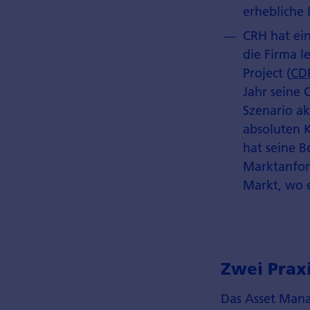
erhebliche 
CRH hat ein
die Firma l
Project (
CD
Jahr seine 
Szenario ak
absoluten K
hat seine B
Marktanfor
Markt, wo e
Zwei Praxi
Das Asset Mana