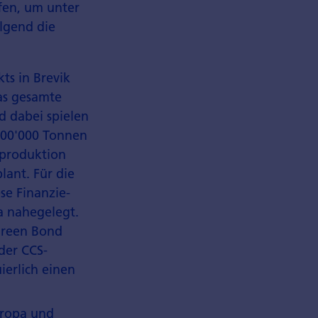
fen, um unter
lgend die
ts in Brevik
das gesamte
 dabei spielen
400'000 Tonnen
tproduktion
lant. Für die
se Finanzie­
 nahegelegt.
 Green Bond
der CCS-
ierlich einen
uropa und