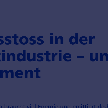
sstoss in der
ndustrie – un
ement
 braucht viel Energie und emittiert d