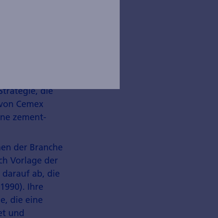
rozent zu
Strategie, die
n von Cemex
nne zement­
men der Branche
ch Vorlage der
 darauf ab, die
1990). Ihre
e, die eine
et und