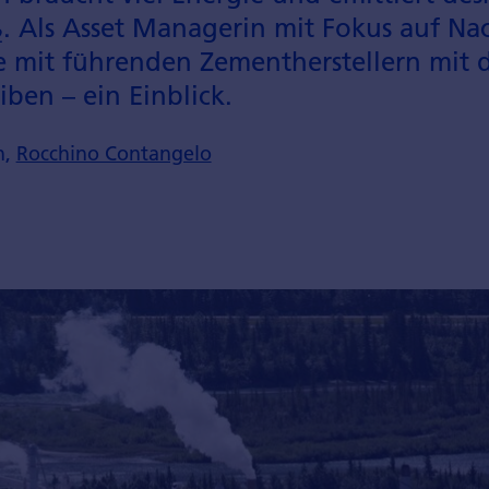
. Als Asset Managerin mit Fokus auf Na
2
e mit führenden Zementherstellern mit d
ben – ein Einblick.
h,
Rocchino Contangelo