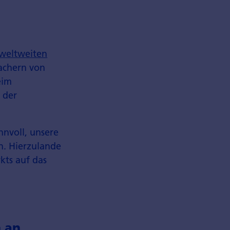
weltweiten
sachern von
eim
 der
nnvoll, unsere
n. Hierzulande
kts auf das
 an