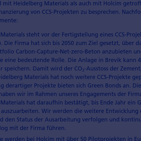
mit Heidelberg Materials als auch mit Holcim getrof
nanzierung von CCS-Projekten zu besprechen. Nachfo
emente:
Materials steht vor der Fertigstellung eines CCS-Projek
 Die Firma hat sich bis 2050 zum Ziel gesetzt, über 
tfolio Carbon-Capture-Net-zero-Beton anzubieten und
e eine bedeutende Rolle. Die Anlage in Brevik kann 
r speichern. Damit wird der CO
-Ausstoss der Zemen
2
eidelberg Materials hat noch weitere CCS-Projekte gep
g derartiger Projekte bieten sich Green Bonds an. Die
haben wir im Rahmen unseres Engagements der Firma
Materials hat daraufhin bestätigt, bis Ende Jahr ein
auszuarbeiten. Wir werden die weitere Entwicklung 
d den Status der Ausarbeitung verfolgen und kontinu
log mit der Firma führen.
e werden bei Holcim mit über 50 Pilotprojekten in E