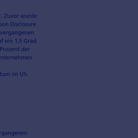
t. Zuvor wurde
bon Disclosure
m vergangenen
uf ein 1,5 Grad
Prozent der
 Unternehmen
stum im US-
ergangenen