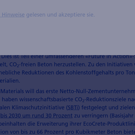
n Hinweise
gelesen und akzeptiere sie.
sich vorgenommen, CO
-Emissionen bis 2030 um 35 P
2
 Dies ist Teil einer umfassenderen «Future in Action»-
elt, CO
-freien Beton herzustellen. Zu den Initiative
2
hebliche Reduktionen des Kohlenstoffgehalts pro To
erialien.
 Materials will das erste Netto-Null-Zementunterneh
 haben wissenschaftsbasierte CO
-Reduktionsziele na
2
alen Klimaschutzinitiative (
SBTi
) festgelegt und zielen
n
bis 2030 um rund 30 Prozent
zu verringern (Basisjahr 
beinhalten die Erweiterung ihrer EcoCrete-Produktlini
ion von bis zu 66 Prozent pro Kubikmeter Beton biet