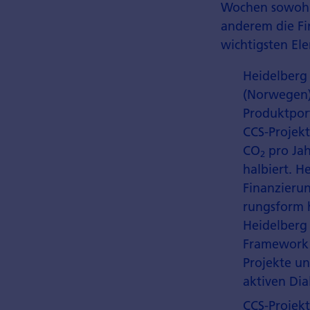
Wochen sowohl 
anderem die Fi
wichtigsten El
Heidelberg 
(Norwegen).
Produktpor
CCS-Projekt
CO
pro Jah
2
halbiert. H
Finanzierun
rungsform 
Heidelberg 
Framework 
Projekte un
aktiven Dia
CCS-Projekt