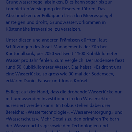
Grund­wasser­pegel absinken. Dies kann sogar bis zur
kompletten Versiegung der Reserven führen. Das
Abschmelzen der Pol­kappen lässt den Meeres­spiegel
ansteigen und droht, Grund­wasser­vorkommen in
Küstennähe irreversibel zu versalzen.
Unter diesen und anderen Prämissen dürften, laut
Schätzungen des Asset Managements der Zürcher
Kantonalbank, per 2050 weltweit 1'500 Kubik­kilometer
Wasser pro Jahr fehlen. Zum Vergleich: Der Boden­see fasst
rund 50 Kubik­kilometer Wasser. Das heisst: «Es droht uns
eine Wasser­lücke, so gross wie 30-mal der Bodensee»,
erklären Daniel Fauser und Jonas Knüsel.
Es liegt auf der Hand, dass die drohende Wasser­lücke nur
mit umfassenden Investitionen in den Wasser­sektor
adressiert werden kann. Im Fokus stehen dabei drei
Bereiche: «Wasser­technologie», «Wasser­versorgung» und
«Wasser­schutz». Mehr Details zu den primären Treibern
der Wasser­nachfrage sowie den Technologien und