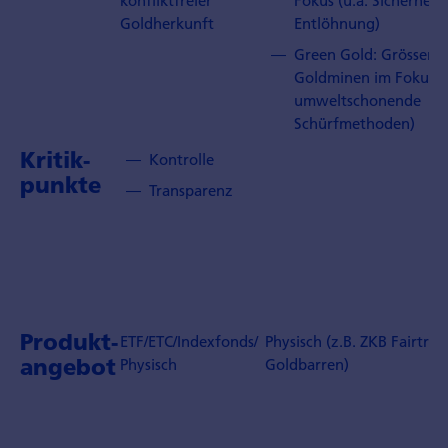
konfliktfreier
Fokus (u.a. Sicherheit,
Goldherkunft
Entlöhnung)
Green Gold: Grössere
Goldminen im Fokus (u
umweltschonende
Schürfmethoden)
Kritik-
Kontrolle
punkte
Transparenz
Produkt-
ETF/ETC/Indexfonds/
Physisch (z.B. ZKB Fairtrad
angebot
Physisch
Goldbarren)