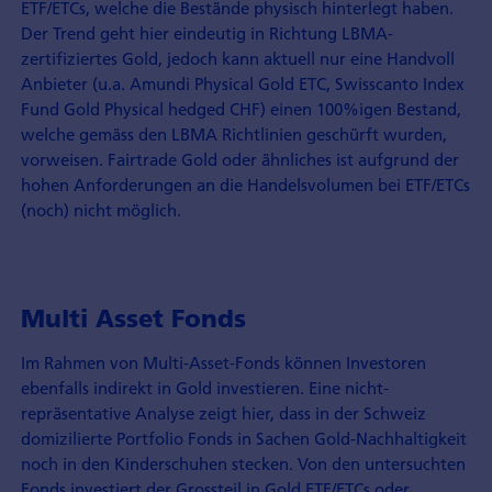
ETF/ETCs, welche die Bestände physisch hinterlegt haben.
Der Trend geht hier eindeutig in Richtung LBMA-
zertifiziertes Gold, jedoch kann aktuell nur eine Handvoll
Anbieter (u.a. Amundi Physical Gold ETC, Swisscanto Index
Fund Gold Physical hedged CHF) einen 100%igen Bestand,
welche gemäss den LBMA Richtlinien geschürft wurden,
vorweisen. Fairtrade Gold oder ähnliches ist aufgrund der
hohen Anforderungen an die Handelsvolumen bei ETF/ETCs
(noch) nicht möglich.
Multi Asset Fonds
Im Rahmen von Multi-Asset-Fonds können Investoren
ebenfalls indirekt in Gold investieren. Eine nicht-
repräsentative Analyse zeigt hier, dass in der Schweiz
domizilierte Portfolio Fonds in Sachen Gold-Nachhaltigkeit
noch in den Kinderschuhen stecken. Von den untersuchten
Fonds investiert der Grossteil in Gold ETF/ETCs oder