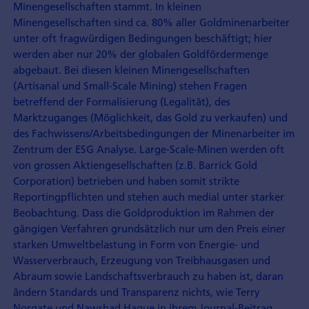
Minengesellschaften stammt. In kleinen
Minengesellschaften sind ca. 80% aller Goldminenarbeiter
unter oft fragwürdigen Bedingungen beschäftigt; hier
werden aber nur 20% der globalen Goldfördermenge
abgebaut. Bei diesen kleinen Minengesellschaften
(Artisanal und Small-Scale Mining) stehen Fragen
betreffend der Formalisierung (Legalität), des
Marktzuganges (Möglichkeit, das Gold zu verkaufen) und
des Fachwissens/Arbeitsbedingungen der Minenarbeiter im
Zentrum der ESG Analyse. Large-Scale-Minen werden oft
von grossen Aktiengesellschaften (z.B. Barrick Gold
Corporation) betrieben und haben somit strikte
Reportingpflichten und stehen auch medial unter starker
Beobachtung. Dass die Goldproduktion im Rahmen der
gängigen Verfahren grundsätzlich nur um den Preis einer
starken Umweltbelastung in Form von Energie- und
Wasserverbrauch, Erzeugung von Treibhausgasen und
Abraum sowie Landschaftsverbrauch zu haben ist, daran
ändern Standards und Transparenz nichts, wie Terry
Norgate und Nawshad Haque in ihrem Journal-Beitrag