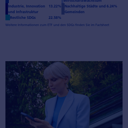
Wirtschaftswachstum
Industrie, Innovation
13.22%
Nachhaltige Städte und
6.24%
und Infrastruktur
Gemeinden
Restliche SDGs
22.58%
Weitere Informationen zum ETF und den SDGs finden Sie im Factsheet