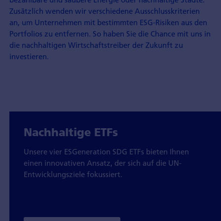
Zusätzlich wenden wir verschiedene Ausschlusskriterien
an, um Unternehmen mit bestimmten ESG-Risiken aus den
Portfolios zu entfernen. So haben Sie die Chance mit uns in
die nachhaltigen Wirtschaftstreiber der Zukunft zu
investieren.
Nachhaltige ETFs
Unsere vier ESGeneration SDG ETFs bieten Ihnen
einen innovativen Ansatz, der sich auf die UN-
Entwicklungsziele fokussiert.