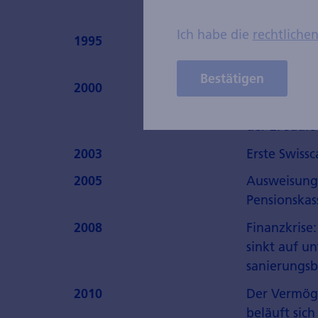
Schweizer B
Ich habe die
rechtliche
1995
Schaffung 
der 2. Säule
Bestätigen
2000
Scheidungsr
Zivilgesetzb
der 2. Säule
2003
Erste Swiss
2005
Ausweisung
Pensionskas
2008
Finanzkrise
sinkt auf u
sanierungsb
2010
Der Vermög
beläuft sich