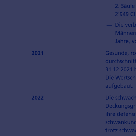
2. Säul
2'949 C
Die ver
Männern
Jahre, v
2021
Gesunde, ro
durchschnit
31.12.2021 
Die Wertsch
aufgebaut.
2022
Die schwach
Deckungsgra
ihre defensi
schwankungs
trotz schwa