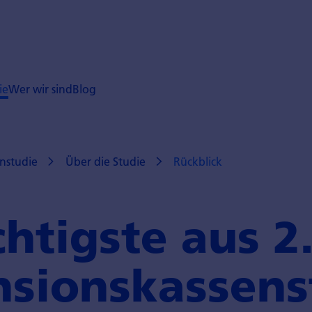
ie
Wer wir sind
Blog
nstudie
Über die Studie
Rückblick
htigste aus 2
sions­kassen­