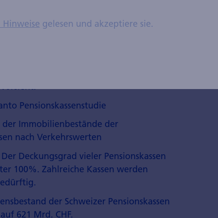
ruttosozialprodukts.
n Hinweise
gelesen und akzeptiere sie.
der Wohneigentumsförderung aus Mitteln
.
echt: Inkrafttreten der Revision des
uches, die im Scheidungsfall die Teilung
 vorsieht.
canto Pensionskassenstudie
 der Immobilienbestände der
sen nach Verkehrswerten
: Der Deckungsgrad vieler Pensionskassen
nter 100%. Zahlreiche Kassen werden
edürftig.
ensbestand der Schweizer Pensionskassen
 auf 621 Mrd. CHF.