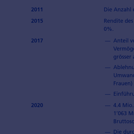
2011
Die Anzahl 
2015
Rendite des
0%.
2017
Anteil v
Vermöge
grösser 
Ablehnu
Umwandl
Frauen)
Einführ
2020
4.4 Mio.
1’063 M
Bruttoso
Die durc