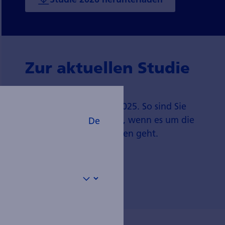
Zur aktuellen Studie
Lesen Sie die aktuelle
Pensionskassenstudie 2025. So sind Sie
auf dem neusten Stand, wenn es um die
De
Schweizer Pensionskassen geht.
Zur Studie 2026