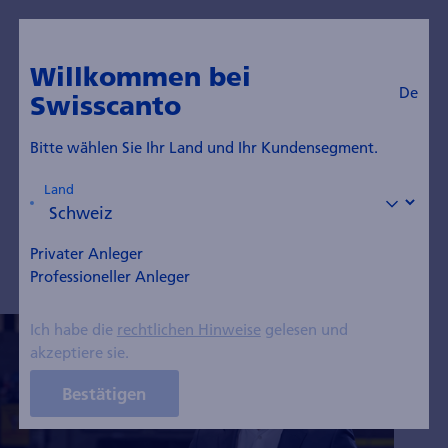
De
Zum Blog
Willkommen bei
De
Swisscanto
Christian Sarwa
Bitte wählen Sie Ihr Land und Ihr Kundensegment.
Mitglied der Direktion, Senior Investment Director
Land
(Portfoliomanager Private Markets)
Privater Anleger
Professioneller Anleger
Ich habe die
rechtlichen Hinweise
gelesen und
akzeptiere sie.
Bestätigen