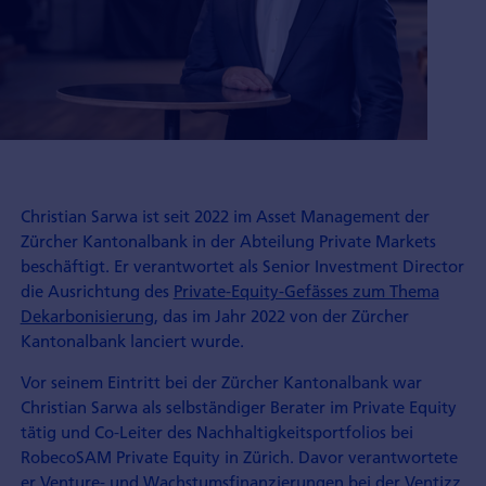
Christian Sarwa ist seit 2022 im Asset Management der
Zürcher Kantonalbank in der Abteilung Private Markets
beschäftigt. Er verantwortet als Senior Investment Director
die Ausrichtung des
Private-Equity-Gefässes zum Thema
Dekarbonisierung
, das im Jahr 2022 von der Zürcher
Kantonalbank lanciert wurde.
Vor seinem Eintritt bei der Zürcher Kantonalbank war
Christian Sarwa als selbständiger Berater im Private Equity
tätig und Co-Leiter des Nachhaltigkeitsportfolios bei
RobecoSAM Private Equity in Zürich. Davor verantwortete
er Venture- und Wachstumsfinanzierungen bei der Ventizz