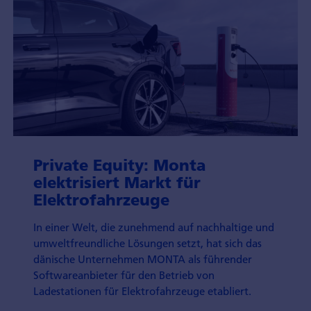
Private Equity: Monta
elektrisiert Markt für
Elektrofahrzeuge
In einer Welt, die zunehmend auf nachhaltige und
umweltfreundliche Lösungen setzt, hat sich das
dänische Unternehmen MONTA als führender
Softwareanbieter für den Betrieb von
Ladestationen für Elektrofahrzeuge etabliert.