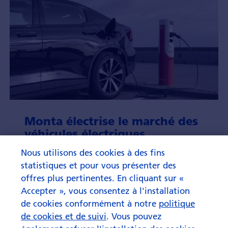
Monta électrise le marché des
véhicules électriques
Nous utilisons des cookies à des fins
Dans un monde de plus en plus axé sur des
statistiques et pour vous présenter des
solutions durables et respectueuses de
l'environnement, l'entreprise danoise MONTA s'est
offres plus pertinentes. En cliquant sur «
imposée comme un fournisseur de logiciels de
Accepter », vous consentez à l'installation
premier plan pour l'exploitation des stations de
de cookies conformément à notre
politique
recharge de véhicules électriques.
de cookies et de suivi
. Vous pouvez