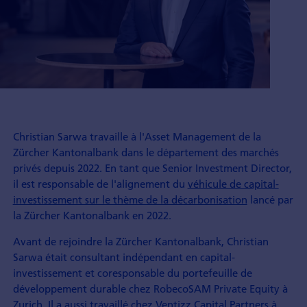
Christian Sarwa travaille à l'Asset Management de la
Zürcher Kantonalbank dans le département des marchés
privés depuis 2022. En tant que Senior Investment Director,
il est responsable de l'alignement du
véhicule de capital-
investissement sur le thème de la décarbonisation
lancé par
la Zürcher Kantonalbank en 2022.
Avant de rejoindre la Zürcher Kantonalbank, Christian
Sarwa était consultant indépendant en capital-
investissement et coresponsable du portefeuille de
développement durable chez RobecoSAM Private Equity à
Zurich. Il a aussi travaillé chez Ventizz Capital Partners à