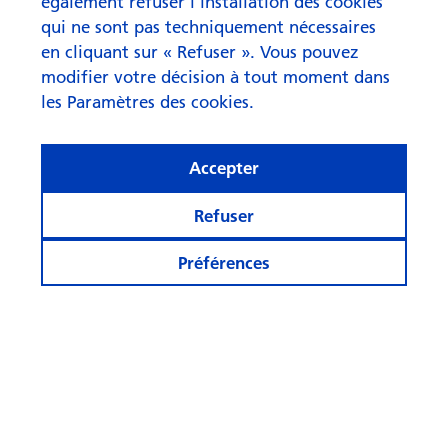
également refuser l'installation des cookies
Vers l'article
qui ne sont pas techniquement nécessaires
en cliquant sur « Refuser ». Vous pouvez
modifier votre décision à tout moment dans
les Paramètres des cookies.
Accepter
Refuser
Préférences
© Swisscanto Holding AG
Paramètres en matière de cookies
Informations juridiques
Protections données