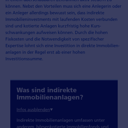
können. Nebst den Vorteilen muss sich eine Anlegerin oder
ein Anleger allerdings bewusst sein, dass indirekte
Immobilieninvestments mit laufenden Kosten verbunden
sind und kotierte Anlagen kurzfristig hohe Kurs­
schwankungen aufweisen können. Durch die hohen
Fixkosten und die Notwendig­keit von spezifischer
Expertise lohnt sich eine Investition in direkte Immobilien­
anlagen in der Regel erst ab einer hohen
Investitionssumme.
Was sind indirekte
Immobilienanlagen?
Indirekte Immobilienanlagen umfassen unter
anderem börsen­kotierte Immobilienfonds und