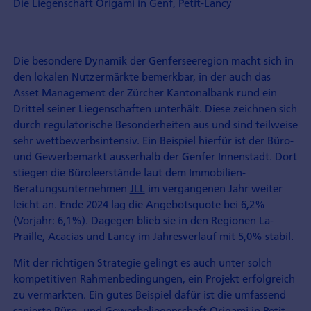
Die Liegenschaft Origami in Genf, Petit-Lancy
Die besondere Dynamik der Genfersee­region macht sich in
den lokalen Nutzer­märkte bemerkbar, in der auch das
Asset Management der Zürcher Kantonalbank rund ein
Drittel seiner Liegenschaften unterhält. Diese zeichnen sich
durch regulatorische Besonderheiten aus und sind teilweise
sehr wettbewerbs­intensiv. Ein Beispiel hierfür ist der Büro-
und Gewerbe­markt ausserhalb der Genfer Innenstadt. Dort
stiegen die Büro­leerstände laut dem Immobilien-
Beratungsunternehmen
JLL
im vergangenen Jahr weiter
leicht an. Ende 2024 lag die Angebots­quote bei 6,2%
(Vorjahr: 6,1%). Dagegen blieb sie in den Regionen La-
Praille, Acacias und Lancy im Jahresverlauf mit 5,0% stabil.
Mit der richtigen Strategie gelingt es auch unter solch
kompetitiven Rahmen­bedingungen, ein Projekt erfolgreich
zu vermarkten. Ein gutes Beispiel dafür ist die umfassend
sanierte Büro- und Gewerbe­liegenschaft Origami in Petit-