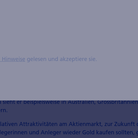
 Korrektur bei den Kursen globaler Aktien haben wir
ieder Höchst­stände erreicht. Dies ist insofern bemer
umfragen extrem pessimistisch ausfallen. Es dürfte d
s­verlangsamung kommen, aber nicht zu einer Rezess
en mit 1.4% Wachstum in den USA. Das ist dann sch
den vergangenen Jahren», sagt Nicola Grass im Video-
he er kaum Risse und klare Verkaufs­signale gebe es a
n Hinweise
gelesen und akzeptiere sie.
den die Heraus­forderungen im Schweizer Obligatione
r in der Schweiz bald wieder im Nullzins­umfeld sein
öhere Renditen im Ausland umschauen», erklärt Grass
sieht er beispielsweise in Australien, Gross­britanni
rn.
lativen Attraktivitäten am Aktien­markt, zur Zukunft
egerinnen und Anleger wieder Gold kaufen sollten, g