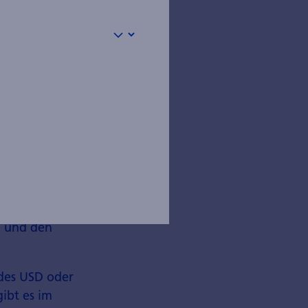
 nur sechs
kens­wert, da
enn auch zu
ion: «Unsere
on deutlich
Beitrag. In den
ktuell nicht, so
n­markt
 werden, muss
.
en und den
 des USD oder
ibt es im