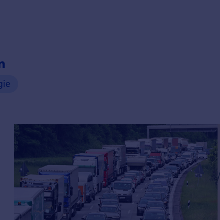
n
gie