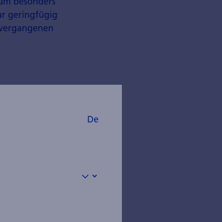
tum besonders
ur geringfügig
m vergangenen
m der
De