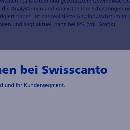
zwischen realisiertem und geschätztem Gewinnwachs
 die Analystinnen und Analysten ihre Schätzungen n
rigiert haben, ist das realisierte Gewinnwachstum i
nken und liegt aktuell nahe bei 0% (vgl. Grafik).
es und realisiertes Gewinnwachstu
en des MSCI Welt Index
en bei Swisscanto
and und Ihr Kundensegment.