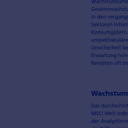
Wachstumsunte
Gewinnwachstum
In den vergang
Sektoren Infor
Konsumgütern. 
unspektakuläre
Unsicherheit be
Erwartung hoh
Renditen oft b
Wachstums
Das durchschni
MSCI Welt Inde
der Analystinne