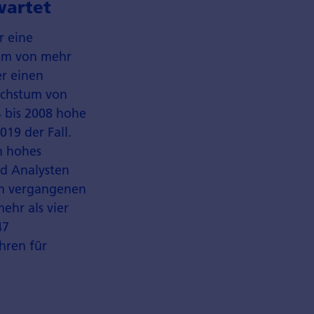
wartet
r eine
tum von mehr
er einen
achstum von
4 bis 2008 hohe
019 der Fall.
n hohes
nd Analysten
en vergangenen
ehr als vier
47
hren für