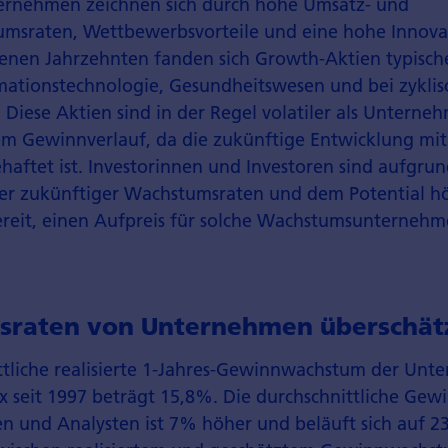
rnehmen zeichnen sich durch hohe Umsatz- und
s­raten, Wettbewerbsvorteile und eine hohe Innovat
enen Jahrzehnten fanden sich Growth-Aktien typisch
mations­technologie, Gesundheitswesen und bei zykli
Diese Aktien sind in der Regel volatiler als Unterne
m Gewinnverlauf, da die zukünftige Entwicklung mit
haftet ist. Investorinnen und Investoren sind aufgrun
er zukünftiger Wachstumsraten und dem Potential h
ereit, einen Aufpreis für solche Wachstumsunternehm
raten von Unternehmen überschät
ttliche realisierte 1-Jahres-Gewinnwachstum der Un
x seit 1997 beträgt 15,8%. Die durchschnittliche Ge
n und Analysten ist 7% höher und beläuft sich auf 23