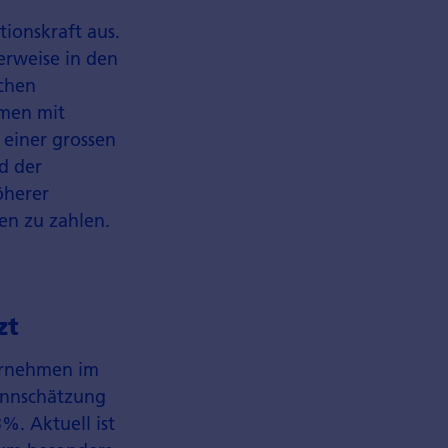
ionskraft aus.
erweise in den
schen
hmen mit
 einer grossen
d der
öherer
en zu zahlen.
zt
ternehmen im
winnschätzung
%. Aktuell ist