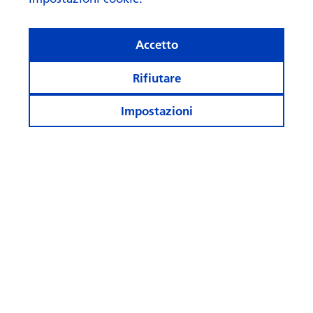
Accetto
Rifiutare
Impostazioni
Rimanete informati
Più pagine
Seguiteci
© Swisscanto Asset Management International S.A.