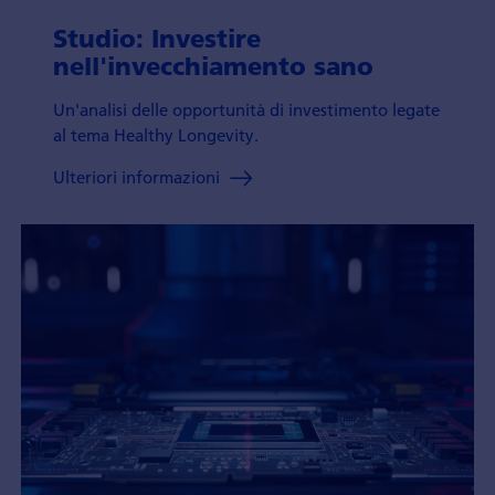
Studio: Investire
nell'invecchiamento sano
Un'analisi delle opportunità di investimento legate
al tema Healthy Longevity.
Ulteriori informazioni