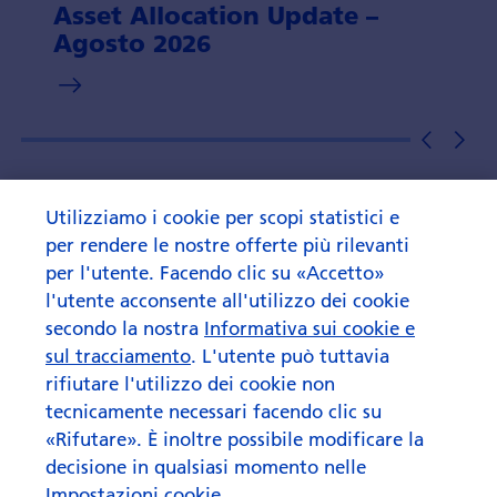
Asset Allocation Update –
Agosto 2026
Utilizziamo i cookie per scopi statistici e
per rendere le nostre offerte più rilevanti
per l'utente. Facendo clic su «Accetto»
l'utente acconsente all'utilizzo dei cookie
secondo la nostra
Informativa sui cookie e
sul tracciamento
. L'utente può tuttavia
rifiutare l'utilizzo dei cookie non
tecnicamente necessari facendo clic su
«Rifutare». È inoltre possibile modificare la
decisione in qualsiasi momento nelle
Impostazioni cookie.