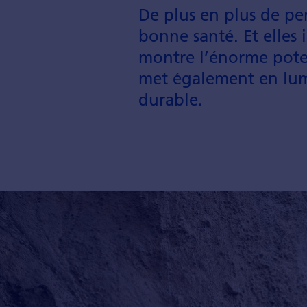
De plus en plus de per
bonne santé. Et elles 
montre l’énorme potent
met égale­ment en lum
durable.