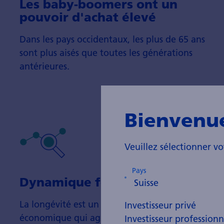
Les baby-boomers ont un
pouvoir d'achat élevé
Dans les pays occidentaux, les plus de 65 ans
sont plus aisés que toutes les générations
antérieures.
Bienvenu
Veuillez sélectionner vo
Pays
Dynamique fondamentale
La longévité est un moteur de change­ment
Investisseur privé
économique qui agit relative­ment lente­ment.
Investisseur professionn