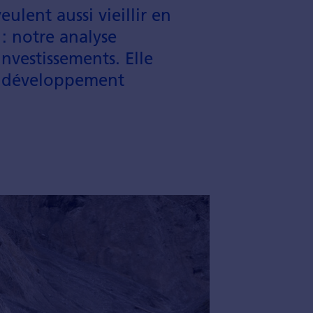
lent aussi vieillir en
 : notre analyse
nves­tissements. Elle
e déve­loppement