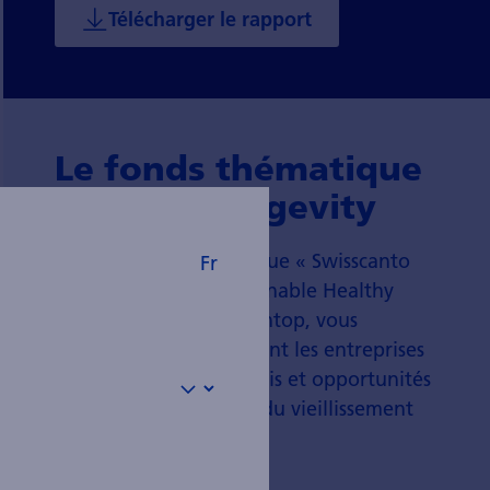
Télécharger le rapport
Le fonds thématique
Healthy Longevity
Avec le fonds thématique « Swisscanto
Fr
(LU) Equity Fund Sustainable Healthy
Longevity » de Swisscantop, vous
investissez en privilégiant les entreprises
qui se saisissent des défis et opportunités
de la tendance lourde du vieillissement
démographique.