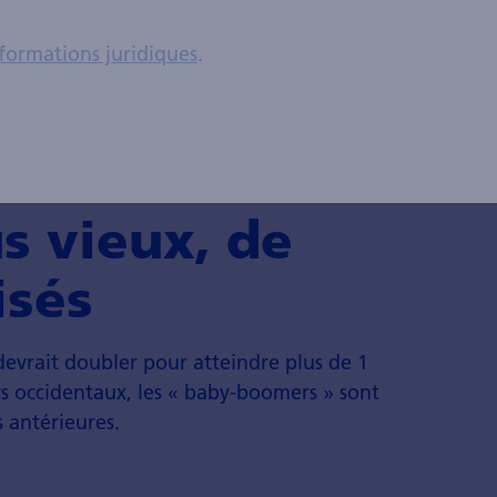
formations juridiques
.
s vieux, de
isés
devrait doubler pour atteindre plus de 1
ys occidentaux, les « baby-boomers » sont
 antérieures.