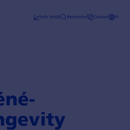
Info fonds
Recherche
Contact
Fr
éné­
ngevity