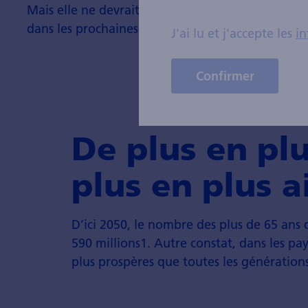
Mais elle ne devrait guère perdre en dynamique
dans les prochaines décennies.
J'ai lu et j'accepte les
in
Confirmer
De plus en plu
plus en plus a
D’ici 2050, le nombre des plus de 65 ans 
590 millions1. Autre constat, dans les pa
plus prospères que toutes les générations