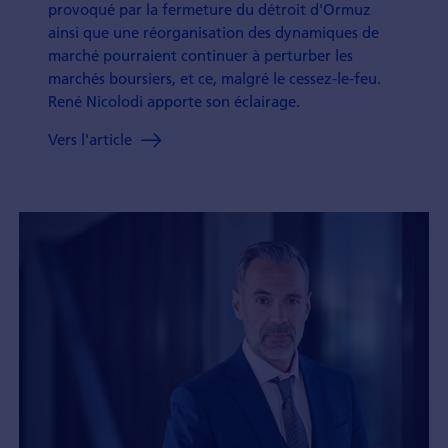
provoqué par la fermeture du détroit d'Ormuz
ainsi que une ré­organi­sation des dynamiques de
marché pourraient continuer à perturber les
marchés boursiers, et ce, malgré le cessez-le-feu.
René Nicolodi apporte son éclairage.
Vers l'article