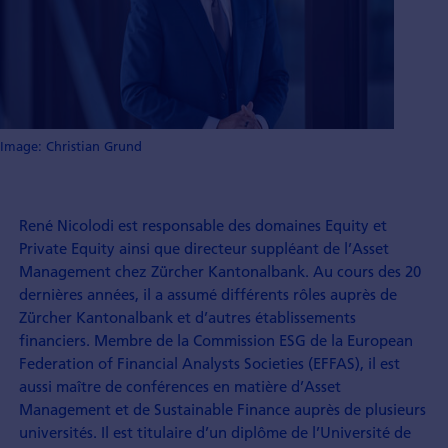
Image: Christian Grund
René Nicolodi est responsable des domaines Equity et
Private Equity ainsi que directeur suppléant de l’Asset
Management chez Zürcher Kantonalbank. Au cours des 20
dernières années, il a assumé différents rôles auprès de
Zürcher Kantonalbank et d’autres établissements
financiers. Membre de la Commission ESG de la European
Federation of Financial Analysts Societies (EFFAS), il est
aussi maître de conférences en matière d’Asset
Management et de Sustainable Finance auprès de plusieurs
universités. Il est titulaire d’un diplôme de l’Université de