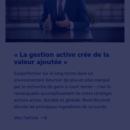
« La gestion active crée de la
valeur ajoutée »
Surperformer sur le long terme dans un
environne­ment boursier de plus en plus marqué
par la recherche de gains à court terme – c’est le
remarquable accom­plisse­ment de notre stratégie
actions active, durable et globale. René Nicolodi
dévoile les principaux ingrédients de ce succès.
Vers l'article