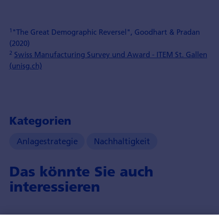
1
"The Great Demographic Reversel", Goodhart & Pradan
(2020)
2
Swiss Manufacturing Survey und Award - ITEM St. Gallen
(unisg.ch)
Kategorien
Anlagestrategie
Nachhaltigkeit
Das könnte Sie auch
interessieren