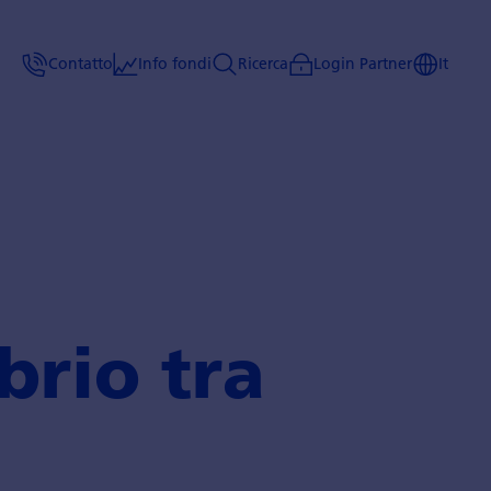
Contatto
Info fondi
Ricerca
Login Partner
It
brio tra