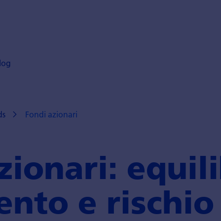
log
ds
Fondi azionari
zionari: equili
ento e rischio