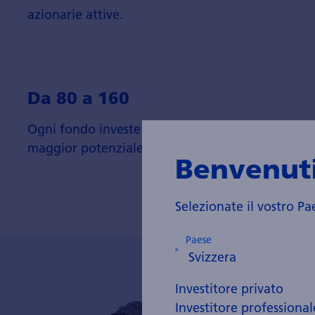
azionarie attive.
Da 80 a 160
Ogni fondo investe nelle 80-160 azioni con il
maggior potenziale.
Benvenuti
Selezionate il vostro Pa
Paese
Investitore privato
Investitore professional