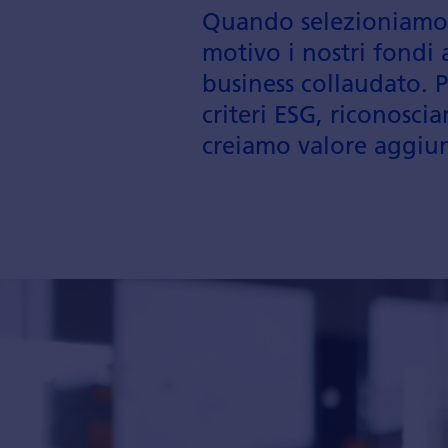
Quando selezion­iamo i
motivo i nostri fondi 
business collaudato. 
criteri ESG, ricono­sci
creiamo valore aggiunto