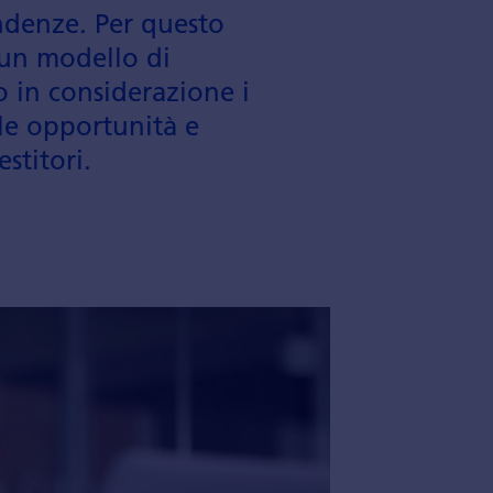
endenze. Per questo
 un modello di
 in con­siderazione i
le oppor­tunità e
stitori.