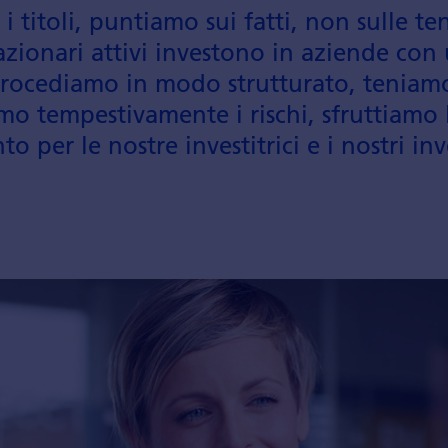
 titoli, puntiamo sui fatti, non sulle t
azionari attivi investono in aziende con
Pro­cediamo in modo strutturato, teniamo
amo tempestiva­mente i rischi, sfruttiamo 
 per le nostre investitrici e i nostri inve