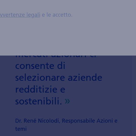
vvertenze legali
e le accetto.
La nostra vicinanza ai
mercati azionari ci
consente di
selezionare aziende
redditizie e
sostenibili.
Dr. René Nicolodi, Responsabile Azioni e
temi