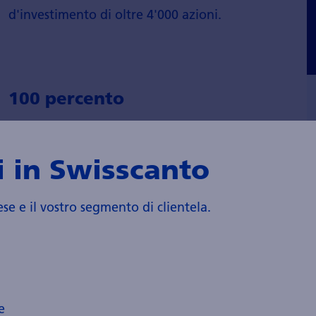
d'investimento di oltre 4'000 azioni.
100 percento
Esercitiamo i nostri diritti di voto e siamo
totalmente coinvolti.
 in Swisscanto
ese e il vostro segmento di clientela.
e