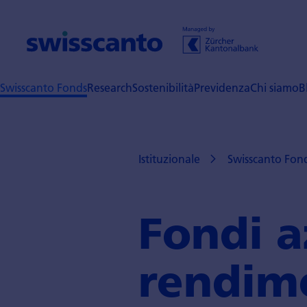
Swisscanto Fonds
Research
Sostenibilità
Previdenza
Chi siamo
B
Istituzionale
Swisscanto Fon
Fondi a
rendi­m