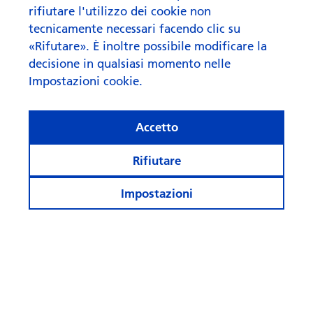
rifiutare l'utilizzo dei cookie non
tecnicamente necessari facendo clic su
«Rifutare». È inoltre possibile modificare la
decisione in qualsiasi momento nelle
Impostazioni cookie.
Cosa fa rima con “AI” quando
Accetto
si parla di investi­menti?
Rifiutare
Impostazioni
Rimanete informati