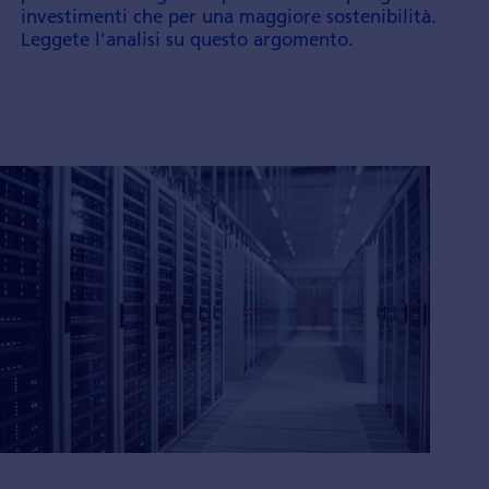
investi­menti che per una maggiore soste­nibilità.
Leggete l'analisi su questo argo­mento.