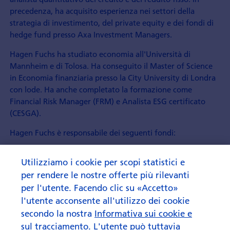
precedenza, ha acquisito esperienza nei settori della
strategia di investimento, del private equity e dei fondi di
hedge fund presso Axa Investment Managers.
Hagen Fuchs ha studiato economia all'Università di
Mannheim e di Tolosa. Ha conseguito il Master of Science
in Economia finanziaria presso la City University di Londra
con lode. Ha anche completato la formazione come
Financial Risk Manager (FRM) e Analista ESG certificato
(CESGA).
Hagen Fuchs è responsabile dei seguenti fondi:
Utilizziamo i cookie per scopi statistici e
Swisscanto (CH) Bond Fund Responsible Global Aggregate
per rendere le nostre offerte più rilevanti
per l'utente. Facendo clic su «Accetto»
l'utente acconsente all'utilizzo dei cookie
Swisscanto (LU) Bond Fund Sustainable Global Aggregate
secondo la nostra
Informativa sui cookie e
sul tracciamento
. L'utente può tuttavia