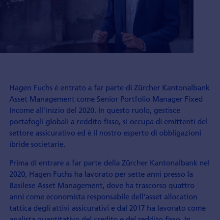
Hagen Fuchs è entrato a far parte di Zürcher Kantonalbank
Asset Management come Senior Portfolio Manager Fixed
Income all'inizio del 2020. In questo ruolo, gestisce
portafogli globali a reddito fisso, si occupa di emittenti del
settore assicurativo ed è il nostro esperto di obbligazioni
ibride societarie.
Prima di entrare a far parte della Zürcher Kantonalbank nel
2020, Hagen Fuchs ha lavorato per sette anni presso la
Basilese Asset Management, dove ha trascorso quattro
anni come economista responsabile dell'asset allocation
tattica degli attivi assicurativi e dal 2017 ha lavorato come
analista quantitativo del credito e del reddito fisso. In