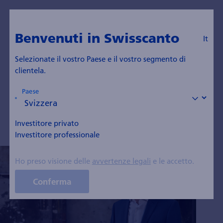
It
Vai al blog
Benvenuti in Swisscanto
It
Hagen Fuchs
Selezionate il vostro Paese e il vostro segmento di
clientela.
Senior Portfolio Manager Fixed Income
Paese
Investitore privato
Investitore professionale
Ho preso visione delle
avvertenze legali
e le accetto.
Conferma