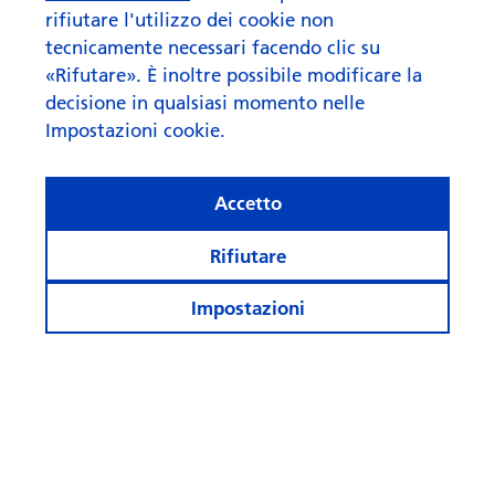
Swisscanto (LU) Bond Fund Vision Committed CAD
rifiutare l'utilizzo dei cookie non
tecnicamente necessari facendo clic su
Swisscanto (LU) Money Market Fund Committed EUR
«Rifutare». È inoltre possibile modificare la
decisione in qualsiasi momento nelle
Impostazioni cookie.
Accetto
Rifiutare
Impostazioni
© Swisscanto Holding AG
Impostazioni cookie
Avvertenze legali