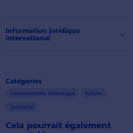
theme
of
circular
economy
Information juridique
and
international
it's
investment
opportunities.
Catégories
Investissements thématique
Actions
Durabilité
Cela pourrait également