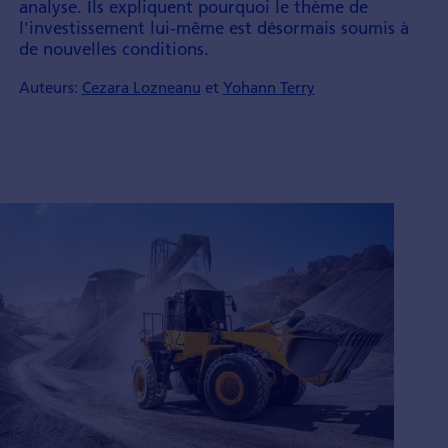
analyse. Ils expliquent pourquoi le thème de
l'investis­sement lui-même est désor­mais soumis à
de nouvelles condi­tions.
Auteurs:
Cezara Lozneanu
et
Yohann Terry