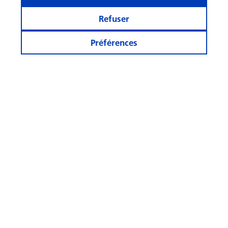
Refuser
Préférences
« La gestion active crée de la
valeur ajoutée »