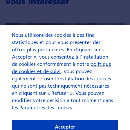
vous intéresser
Nous utilisons des cookies à des fins
statistiques et pour vous présenter des
offres plus pertinentes. En cliquant sur «
Accepter », vous consentez à l'installation
de cookies conformément à notre
politique
de cookies et de suivi
. Vous pouvez
également refuser l'installation des cookies
qui ne sont pas techniquement nécessaires
en cliquant sur « Refuser ». Vous pouvez
modifier votre décision à tout moment dans
les Paramètres des cookies.
Accepter