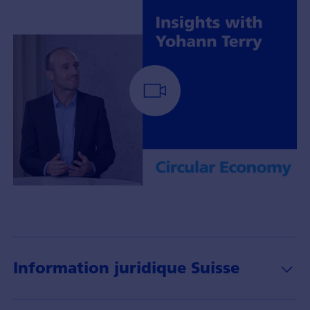
Portfolio
Manager
Yohann
Terry
with
Information juridique Suisse
insights
about
the