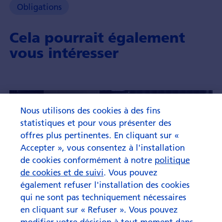
Obligations
Cela pourrait également
vous intéresser
Nous utilisons des cookies à des fins
statistiques et pour vous présenter des
offres plus pertinentes. En cliquant sur «
Accepter », vous consentez à l'installation
de cookies conformément à notre
politique
de cookies et de suivi
. Vous pouvez
également refuser l'installation des cookies
qui ne sont pas techniquement nécessaires
en cliquant sur « Refuser ». Vous pouvez
modifier votre décision à tout moment dans