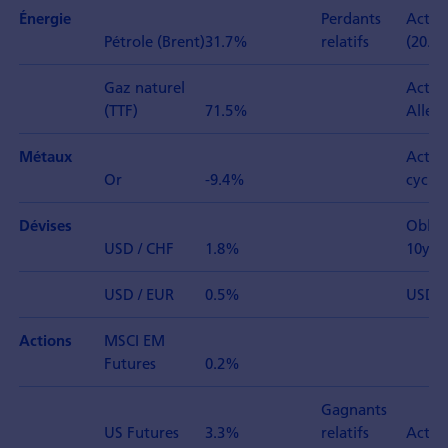
Perdants
Actio
Énergie
Pétrole (Brent)
31.7%
relatifs
(20.4.)
Gaz naturel
Actio
(TTF)
71.5%
Allem
Actio
Métaux
Or
-9.4%
cycliq
Oblig
Dévises
USD / CHF
1.8%
10y
USD / EUR
0.5%
USD / 
MSCI EM
Actions
Futures
0.2%
Gagnants
US Futures
3.3%
relatifs
Actio