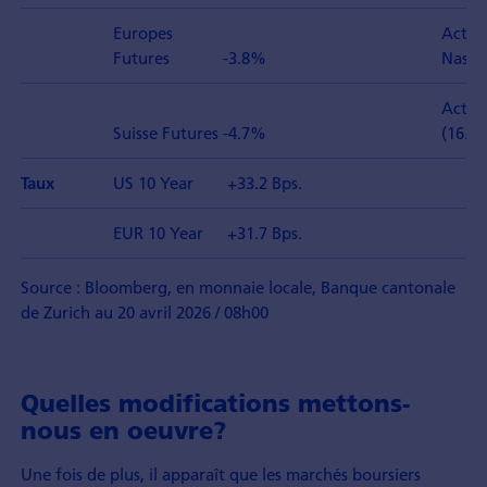
Europes
Actio
Futures
-3.8%
Nasd
Actio
Suisse Futures
-4.7%
(16.3.)
US 10 Year
+33.2 Bps.
Taux
EUR 10 Year
+31.7 Bps.
Source : Bloomberg, en monnaie locale, Banque cantonale
de Zurich au 20 avril 2026 / 08h00
Quelles modifications mettons-
nous en oeuvre?
Une fois de plus, il apparaît que les marchés boursiers