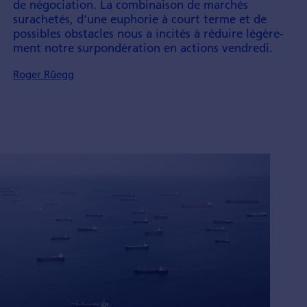
de négo­ciation. La combi­naison de marchés
surachetés, d'une euphorie à court terme et de
­
possibles obstacles nous a incités à réduire légère­
ment notre surpon­dération en actions vendredi.
Roger Rüegg