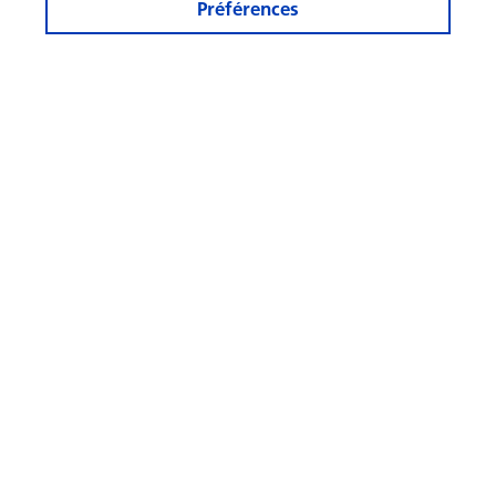
Préférences
D’un bureau à un logement :
créer plus de logements grâce
à la reconversion
© Swisscanto Holding AG
Paramètres en matière de cookies