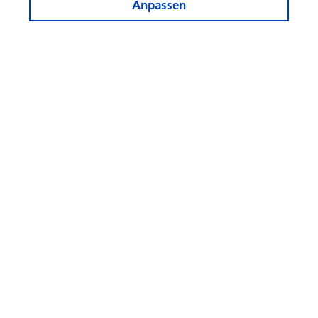
Anpassen
Informiert bleiben
Rechner und Apps
Weitere Webseiten
Folgen
Sie
uns!
© Swisscanto Holding AG
Cookie-Einstellungen
Rechtliches
Datenschutz