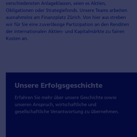
verschiedensten Anlageklassen, seien es Aktien,
Obligationen oder Strategiefonds. Unsere Teams arbeiten
ausnahmslos am Finanzplatz Zürich. Von hier aus streben
wir für Sie eine zuverlässige Partizipation an den Renditen
der internationalen Aktien- und Kapitalmärkte zu fairen
Kosten an.
Unsere Erfolgsgeschichte
Erfahren Sie mehr über unsere Geschichte sowie
unseren Anspruch, wirtschaftliche und
gesellschaftliche Verantwortung zu übernehmen.