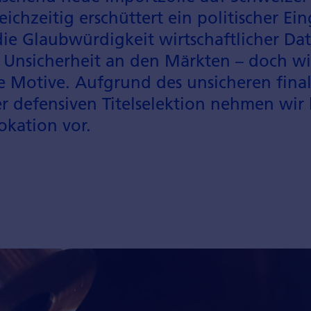
chzeitig erschüttert ein politischer Eing
 die Glaub­würdigkeit wirtschaftlicher Da
 Unsicherheit an den Märkten – doch wi
he Motive. Aufgrund des unsicheren fin
r defensiven Titel­selektion nehmen wi
okation vor.