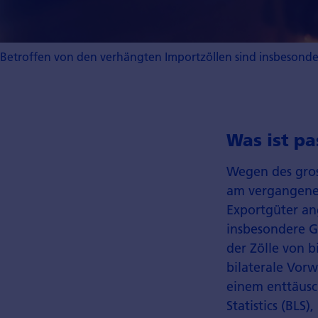
Betroffen von den verhängten Importzöllen sind insbesonder
Was ist pa
Wegen des gros
am vergangenen
Export­güter an
insbesondere G
der Zölle von 
bilaterale Vor
einem ent­täusc
Statistics (BLS