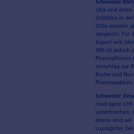
Schweizer Bör
USA und ihren 
Zollsätze in d
Zölle werden ab
Vergleich: Für
Export wie Uhr
SMI ist jedoch
Pharma­firmen 
Vorschlag zur 
Roche und Novar
Pharma­sektors 
Schweizer Zin
niedrigere CHF
unterbrechen. W
ebene sind wir 
Luxus­güter, be