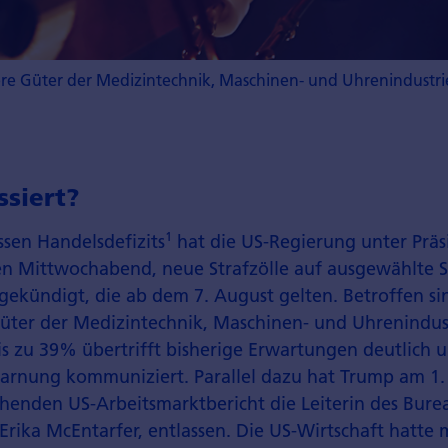
e Güter der Medizintechnik, Maschinen- und Uhrenindustrie.
ssiert?
1
sen Handelsdefizits
hat die US-Regierung unter Prä
 Mittwochabend, neue Strafzölle auf ausgewählte 
gekündigt, die ab dem 7. August gelten. Betroffen si
üter der Medizin­technik, Maschinen- und Uhren­indus
bis zu 39% übertrifft bisherige Erwartungen deutlich
­warnung kommuniziert. Parallel dazu hat Trump am 1
henden US-Arbeits­markt­bericht die Leiterin des Bure
), Erika McEntarfer, entlassen. Die US-Wirtschaft hatte