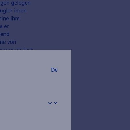
ungen gelegen
ugler ihren
eine ihm
a er
nend
nne von
 voran im Tech-
r Tesla
De
 1.3% am
Staatsanleihen
er US-Dollar