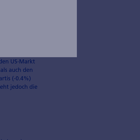
isches Flight-
rkt am
ion des
) verzögert.
Branchen sind
nt -1.3%) oder
 Logitech
n den US-Markt
 als auch den
rtis (-0.4%)
teht jedoch die