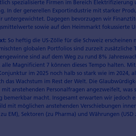
lich spezialisierte Firmen im Bereich Elektrifizierung
. In der generellen Export­industrie mit starker Prod
ir unter­gewichtet. Dagegen bevorzugen wir Finanztit
s­mittelwerte sowie auf den Heimmarkt fokussierte 
xt:
So heftig die US-Zölle für die Schweiz erscheinen
ischten globalen Portfolios sind zurzeit zusätzliche 
men­gewinne sind auf dem Weg zu rund 8% Jahres­wac
 alle Magnificient 7 können dieses Tempo halten. Mit
Konjunktur im 2025 noch halb so stark wie im 2024, al
ich das Wachstum im Rest der Welt. Die Glaub­würdigk
 mit anstehenden Personal­fragen angezweifelt, was s
 bemerkbar macht. Insgesamt erwarten wir jedoch e
Bild mit möglichen anstehenden Verschiebungen inner
 zu EM), Sektoren (zu Pharma) und Währungen (USD