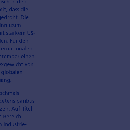
wischen den
it, dass die
gedroht. Die
ginn (zum
mit starkem US-
den. Für den
nternationalen
eptember einen
dexgewicht von
s globalen
gang.
nochmals
eteris paribus
zen. Auf Titel­
m Bereich
m Industrie­