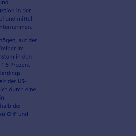
 und
uktion in der
el und mittel­
Unternehmen.
 mögen, auf der
Treiber im
hstum in den
 1.5 Prozent
lerdings
eit der US-
ich durch eine
in
halb der
 zu CHF und