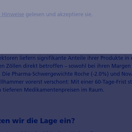
rend Gold und US-Staats­anleihen zulegten – ein klass
halten der Investoren­gemeinde. Da der Schweizer Ma
n Hinweise
gelesen und akzeptiere sie.
g, dem 1. August geschlossen war, erfolgte die Reakt
en­markts am Montag­morgen (-0.7% für den SMI Index
 auf eine moderate Verunsicherung hin. Exportstarke 
ck, wie etwa Luxusgüter (z. B. Swatch -2.2%, Richemo
Elektro­technik (z. B. ABB -1.5%, OC Oerlikon -3.0%,
ektoren liefern signifikante Anteile ihrer Produkte i
en Zöllen direkt betroffen – sowohl bei ihren Margen
 Die Pharma-Schwergewichte Roche (-2.0%) und Nova
l­hammer vorerst verschont: Mit einer 60-Tage-Frist s
 tieferen Medikamenten­preisen im Raum.
en wir die Lage ein?