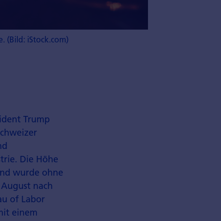
 (Bild: iStock.com)
sident Trump
Schweizer
nd
trie. Die Höhe
 und wurde ohne
. August nach
au of Labor
 mit einem