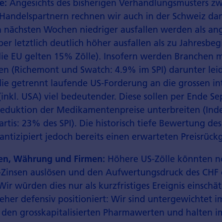
se:
Angesichts des bisherigen Verhandlungsmusters z
Handelspartnern rechnen wir auch in der Schweiz dam
en nächsten Wochen niedriger ausfallen werden als an
er letztlich deutlich höher ausfallen als zu Jahresbe
 die EU gelten 15% Zölle). Insofern werden Branchen 
en (Richemont und Swatch: 4.9% im SPI) darunter lei
 die getrennt laufende US-Forderung an die grossen i
(inkl. USA) viel bedeutender. Diese sollen per Ende S
Reduktion der Medikamenten­preise unterbreiten (In
tis: 23% des SPI). Die historisch tiefe Bewertung de
antizipiert jedoch bereits einen erwarteten Preisrück
sen, Währung und Firmen:
Höhere US-Zölle könnten 
-Zinsen auslösen und den Aufwertungs­druck des CHF c
ir würden dies nur als kurzfristiges Ereignis einschät
eher defensiv positioniert: Wir sind untergewichtet i
i den gross­kapitalisierten Pharma­werten und halten i