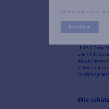
wertete ab, wäh
to-Quality-Ver
Ich habe die
rechtliche
Nationalfeierta
Schweizer Akti
Bestätigen
Sie deutet nur
eher unter Dru
Maschinen- und 
-1.0%). Diese S
und sind von d
Absatzchancen.
bleiben vom Zol
Forderung nach
Wie schätz