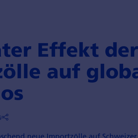
ter Effekt de
zölle auf glob
ios
5
schend neue Importzölle auf Schweizer 