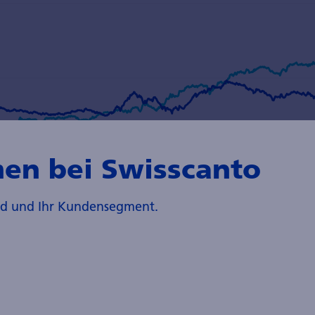
en bei Swisscanto
and und Ihr Kundensegment.
rte Skala) der beiden Faktoren Size (Unternehmensgrösse) u
uf der klassischen Faktordefinition von Fama-French (Quellen