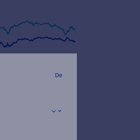
De
nd Value
: aqr.com, Zürcher