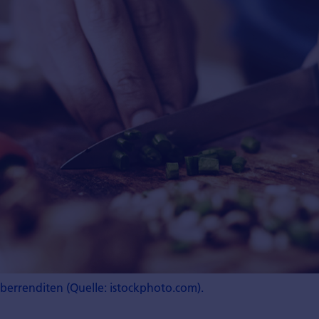
berrenditen (Quelle: istockphoto.com).