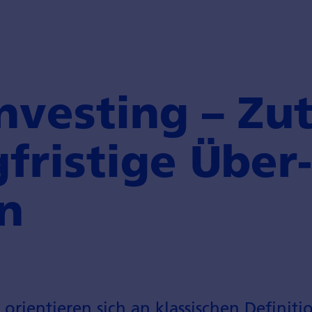
nvesting – Zu
­fristige Über­
n
n orientieren sich an klassischen Definiti