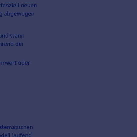
otenziell neuen
tig abgewogen
 und wann
hrend der
hrwert oder
ystematischen
dell laufend