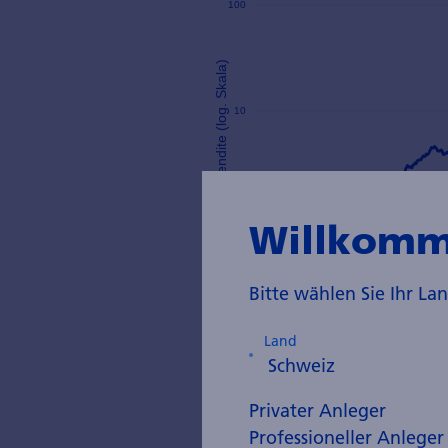
Willkomm
Bitte wählen Sie Ihr L
Land
Indexierte Renditen (logarithmie
Privater Anleger
(Kursbuchverhältnis) basierend a
Professioneller Anleger