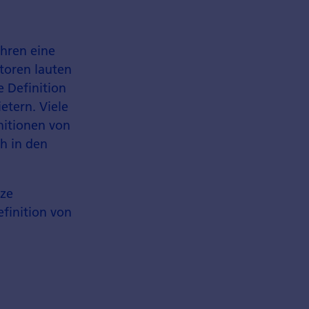
ahren eine
ktoren lauten
e Definition
etern. Viele
initionen von
h in den
ize
finition von