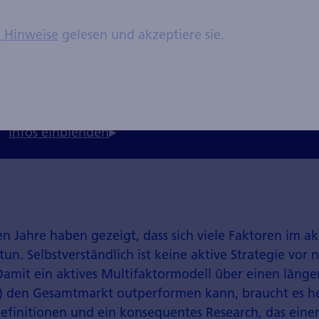
n Hinweise
gelesen und akzeptiere sie.
Was ist das Fama-French-
Dreifaktorenmodell?
n Jahre haben gezeigt, dass sich viele Faktoren im ak
un. Selbstverständlich ist keine aktive Strategie vor 
 Damit ein aktives Multifaktormodell über einen läng
re) den Gesamtmarkt outperformen kann, braucht es 
Definitionen und ein konsequentes Research, das einer