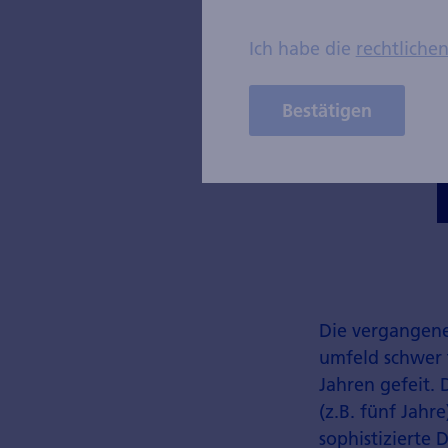
Kantonalbank per 31.01.2024).
Ich habe die
rechtliche
Bestätigen
Die vergangene
umfeld schwer t
Jahren gefeit.
(z.B. fünf Jah
sophistizierte 