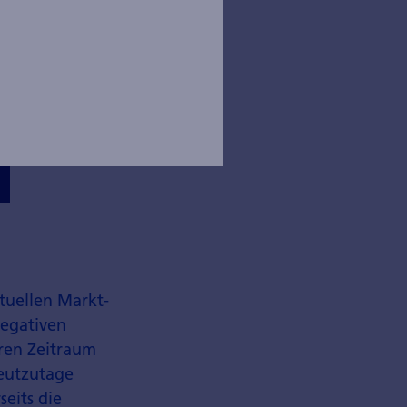
tuellen Markt­
negativen
eren Zeitraum
heutzutage
seits die