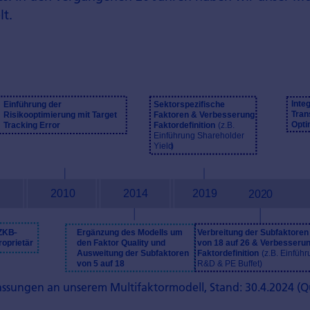
lt.
ssungen an unserem Multifaktormodell, Stand: 30.4.2024 (Qu