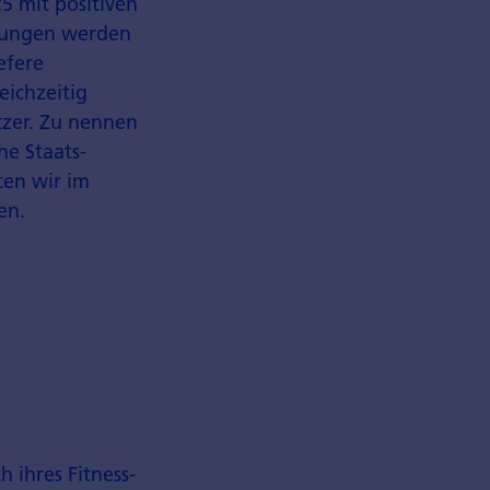
5 mit positiven
rtungen werden
efere
leichzeitig
tzer. Zu nennen
he Staats­
ten wir im
en.
h ihres Fitness­