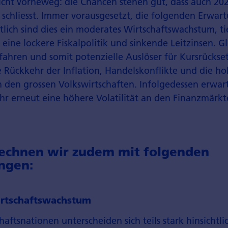
icht vorneweg: die Chancen stehen gut, dass auch 202
n schliesst. Immer vorausgesetzt, die folgenden Erwa
tlich sind dies ein moderates Wirtschafts­wachstum, ti
, eine lockere Fiskal­politik und sinkende Leit­zinsen. G
ahren und somit potenzielle Auslöser für Kurs­rückse
 Rückkehr der Inflation, Handels­konflikte und die ho
 den grossen Volks­wirtschaften. Infolgedessen erwar
 erneut eine höhere Volatilität an den Finanzmärkt
rechnen wir zudem mit folgenden
ngen:
rtschafts­wachstum
afts­nationen unterscheiden sich teils stark hinsichtlic