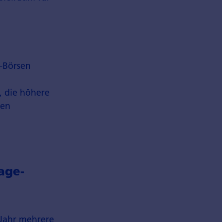
S-Börsen
, die höhere
gen
age­
 Jahr mehrere