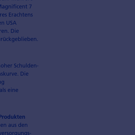
agnificent 7
res Erachtens
den USA
ren. Die
rückgeblieben.
hoher Schulden­
skurve. Die
ng
ls eine
 Produkten
men aus den
versorgungs­