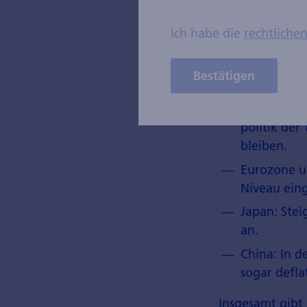
Inflationsrü
Ich habe die
rechtliche
Fakt ist: Die I
Bestätigen
Zielwert von 2%
USA: In den
politik der
bleiben.
Eurozone un
Niveau eing
Japan: Stei
an.
China: In de
sogar defla
Insgesamt gibt 