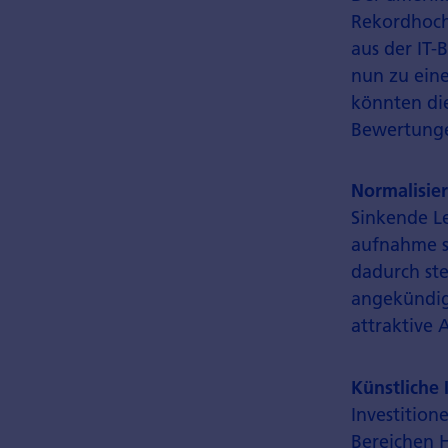
Rekordhoch
aus der IT-
nun zu eine
könnten die
Bewertunge
Normalisie
Sinkende Le
aufnahme sp
dadurch st
angekündig
attraktive 
Künstliche 
Investition
Bereichen H