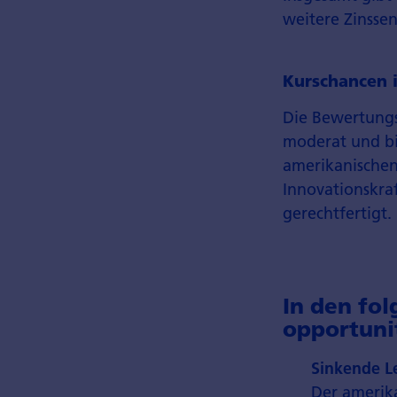
weitere Zins­s
Kurschancen i
Die Bewertungs
moderat und bi
amerikanischen 
Innovations­kr
gerechtfertigt.
In den fo
opportuni
Sinkende L
Der amerika