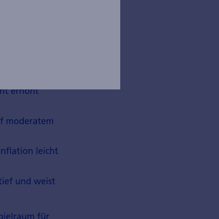
n sich dem
nheitlich.
pansive Fiskal­
cht erhöht
auf moderatem
flation leicht
 tief und weist
piel­raum für