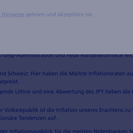
ckgang ermöglicht Zinssenkung
n Hinweise
gelesen und akzeptiere sie.
nflations­zahlen in den meisten Industrie­ländern näher
. Die weitere Entwicklung ist indes je nach Land unei
 Vereinigten Staaten dürfte die Inflation durch die ex
 Trump-Administration und neue Handels­konflikte lei
d Schweiz: Hier haben die Märkte Inflations­raten 
epreist.
gende Löhne und eine Abwertung des JPY heben die In
r Volks­republik ist die Inflation unseres Erachtens zu
tionäre Tendenzen auf.
der Inflations­ausblick für die meisten Noten­banken S