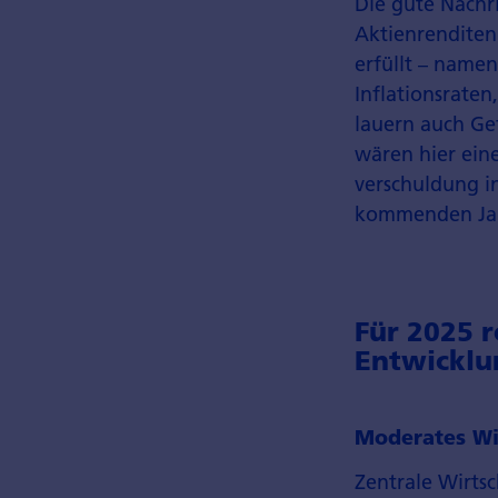
Die gute Nachr
Aktien­rendite
erfüllt – namen
Inflations­raten
lauern auch Gef
wären hier eine
verschuldung in
kommenden Jahr
Für 2025 
Entwicklu
Moderates Wi
Zentrale Wirtsch