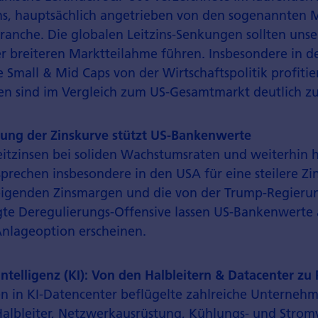
s, hauptsächlich angetrieben von den sogenannten M
Branche. Die globalen Leitzins-Senkungen sollten unse
r breiteren Marktteilahme führen. Insbesondere in 
 Small & Mid Caps von der Wirtschaftspolitik profitie
n sind im Vergleich zum US-Gesamtmarkt deutlich zu
rung der Zinskurve stützt US-Bankenwerte
itzinsen bei soliden Wachstums­raten und weiterhin 
rechen insbesondere in den USA für eine steilere Zin
eigenden Zinsmargen und die von der Trump-Regieru
te Deregulierungs-Offensive lassen US-Bankenwerte a
Anlageoption erscheinen.
Intelligenz (KI): Von den Halbleitern & Datacenter zu
en in KI-Datencenter beflügelte zahlreiche Unterneh
albleiter, Netzwerk­ausrüstung, Kühlungs- und Strom­