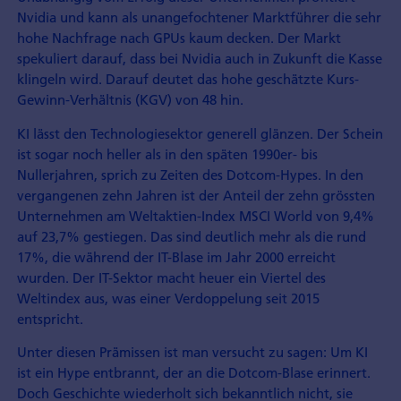
Nvidia und kann als unange­fochtener Marktführer die sehr
hohe Nachfrage nach GPUs kaum decken. Der Markt
spekuliert darauf, dass bei Nvidia auch in Zukunft die Kasse
klingeln wird. Darauf deutet das hohe geschätzte Kurs-
Gewinn-Verhältnis (KGV) von 48 hin.
KI lässt den Technologiesektor generell glänzen. Der Schein
ist sogar noch heller als in den späten 1990er- bis
Nullerjahren, sprich zu Zeiten des Dotcom-Hypes. In den
vergangenen zehn Jahren ist der Anteil der zehn grössten
Unternehmen am Weltaktien-Index MSCI World von 9,4%
auf 23,7% gestiegen. Das sind deutlich mehr als die rund
17%, die während der IT-Blase im Jahr 2000 erreicht
wurden. Der IT-Sektor macht heuer ein Viertel des
Weltindex aus, was einer Verdoppelung seit 2015
entspricht.
Unter diesen Prämissen ist man versucht zu sagen: Um KI
ist ein Hype entbrannt, der an die Dotcom-Blase erinnert.
Doch Geschichte wiederholt sich bekanntlich nicht, sie