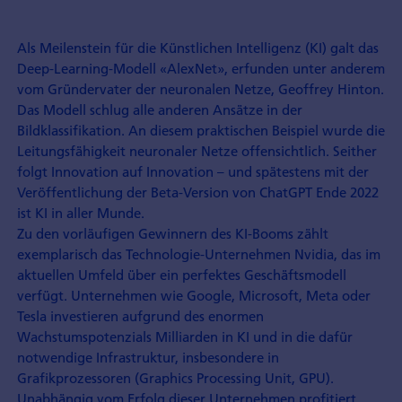
Als Meilenstein für die Künstlichen Intelligenz (KI) galt das
Deep-Learning-Modell «AlexNet», erfunden unter anderem
vom Gründervater der neuronalen Netze, Geoffrey Hinton.
Das Modell schlug alle anderen Ansätze in der
Bildklassifikation. An diesem praktischen Beispiel wurde die
Leitungsfähigkeit neuronaler Netze offen­sichtlich. Seither
folgt Innovation auf Innovation – und spätestens mit der
Veröffentlichung der Beta-Version von ChatGPT Ende 2022
ist KI in aller Munde.
Zu den vorläufigen Gewinnern des KI-Booms zählt
exemplarisch das Technologie-Unternehmen Nvidia, das im
aktuellen Umfeld über ein perfektes Geschäftsmodell
verfügt. Unternehmen wie Google, Microsoft, Meta oder
Tesla investieren aufgrund des enormen
Wachstumspotenzials Milliarden in KI und in die dafür
notwendige Infrastruktur, insbesondere in
Grafikprozessoren (Graphics Processing Unit, GPU).
Unabhängig vom Erfolg dieser Unternehmen profitiert