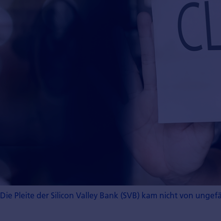
Die Pleite der Silicon Valley Bank (SVB) kam nicht von unge