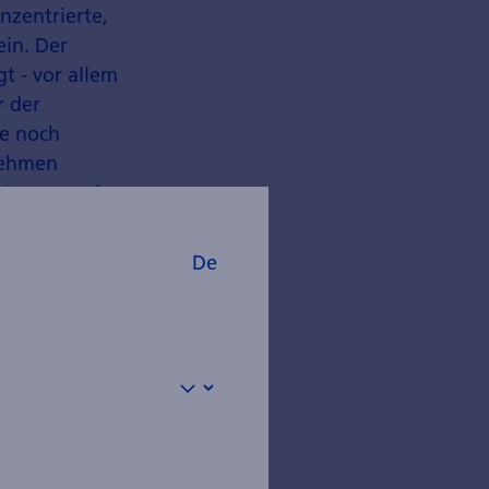
onzentrierte,
ein. Der
t - vor allem
r der
de noch
rnehmen
 teurer und
e, die wir bei
De
 sie diese bei
e in ihrem
lich darin, die