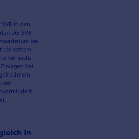
r SVB in den
nden der SVB
genwachstum bei
t ein extrem
nd nur sechs
 Einlagen bei
elrecht ein.
h der
unvermindert
v).
leich in