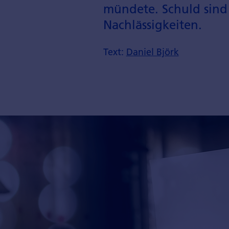
mündete. Schuld sind 
Nachlässigkeiten.
Text:
Daniel Björk