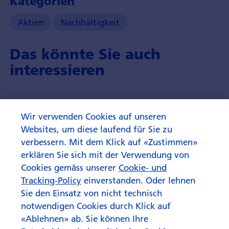
Kategorien
Aktien
Nachhaltigkeit
Das könnte Sie auch
interessieren
Wir verwenden Cookies auf unseren
Websites, um diese laufend für Sie zu
verbessern. Mit dem Klick auf «Zustimmen»
erklären Sie sich mit der Verwendung von
Cookies gemäss unserer
Cookie- und
Tracking-Policy
einverstanden. Oder lehnen
Sie den Einsatz von nicht technisch
notwendigen Cookies durch Klick auf
«Ablehnen» ab. Sie können Ihre