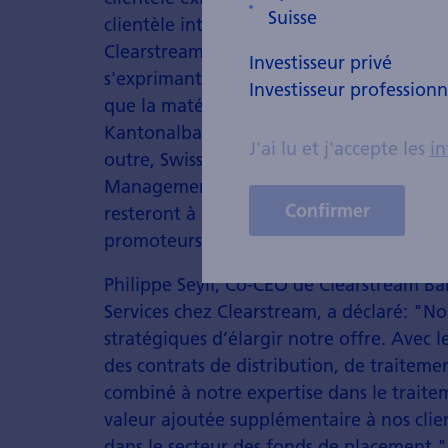
clientèle internationale. En raison de l'é
Clearstream s'attend à une augmentation 
Investisseur privé
s'exprimant en millions d'euros et se sit
Investisseur professionn
que la matérialisation de synergies en ma
Kantonalbank restera l'un des principaux
J'ai lu et j'accepte les
in
outre, Swisscanto Fund Management Com
Management International S.A., toutes de
Confirmer
resteront à long terme contractuellement
promoteurs de fonds.
Philippe Seyll, Co-CEO de Clearstream B
Services chez Clearstream, a déclaré: "
stratégiques d’élargir notre offre. Avec 
des contrats de distribution, de traiteme
combiné à notre expertise dans le traite
valeur ajoutée supplémentaire à nos clie
dans le secteur des fonds de placement."