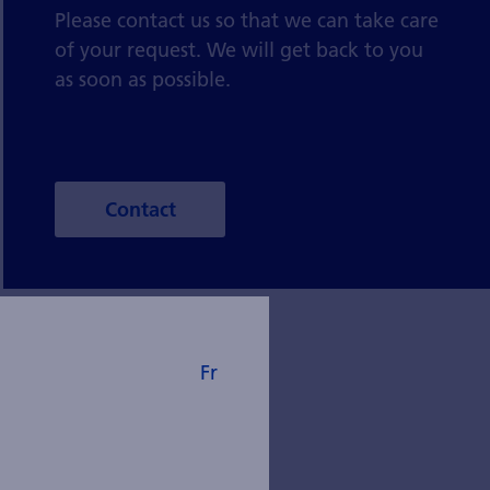
Please contact us so that we can take care
of your request. We will get back to you
as soon as possible.
Contact
Fr