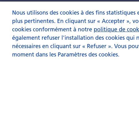
Nous utilisons des cookies à des fins statistiques
plus pertinentes. En cliquant sur « Accepter », vo
cookies conformément à notre
politique de cooki
également refuser l'installation des cookies qui
nécessaires en cliquant sur « Refuser ». Vous pou
moment dans les Paramètres des cookies.
Pensionskassenstudie
Swisscanto P
Ad hoc-Mitteilungen abonnieren
Swisscanto I
Newsletter Pensionskassen aktuell
Swisscanto 
Newsletter Pensionskassen-Monitor
Swisscanto 
Newsletter Investment Insights
Zürcher Kan