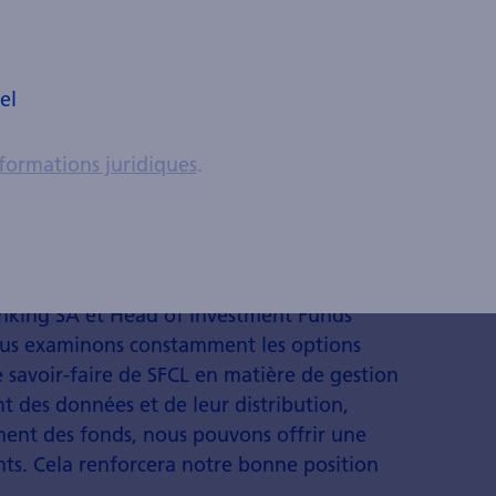
largissement de la palette offerte,
à deux chiffres du chiffre d'affaires
uant dans la fourchette inférieure, de même
el
tière de cross-selling. La Zürcher
 partenaires de distribution du SFCL. En
formations juridiques
.
pany Ltd. et Swisscanto Asset
ux filiales de la Zürcher Kantonalbank,
 liées à l'entreprise en tant que grands
anking SA et Head of Investment Funds
Nous examinons constamment les options
le savoir-faire de SFCL en matière de gestion
nt des données et de leur distribution,
ment des fonds, nous pouvons offrir une
nts. Cela renforcera notre bonne position