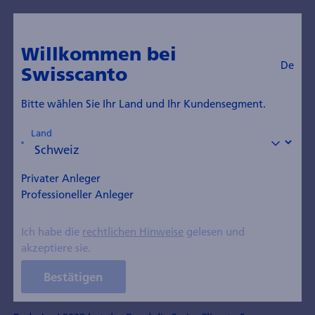
Willkommen bei
De
Swisscanto
Bitte wählen Sie Ihr Land und Ihr Kundensegment.
08.03.2024
Land
Anlegerinformationen
Wer wir sind
Swiss Climate Scores- und
Privater Anleger
Institutionelle
ASIP ESG-Reports schaffen
Professioneller Anleger
Trans­parenz und
Ich habe die
rechtlichen Hinweise
gelesen und
Vergleich­barkeit
akzeptiere sie.
Anlegerinformation vom 8. März 2024
Bestätigen