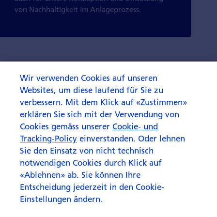
von Nachhaltigkeit im Anlageprozess.
Wir verwenden Cookies auf unseren
Websites, um diese laufend für Sie zu
verbessern. Mit dem Klick auf «Zustimmen»
erklären Sie sich mit der Verwendung von
Cookies gemäss unserer
Cookie- und
Tracking-Policy
einverstanden. Oder lehnen
Sie den Einsatz von nicht technisch
notwendigen Cookies durch Klick auf
«Ablehnen» ab. Sie können Ihre
Entscheidung jederzeit in den Cookie-
Einstellungen ändern.