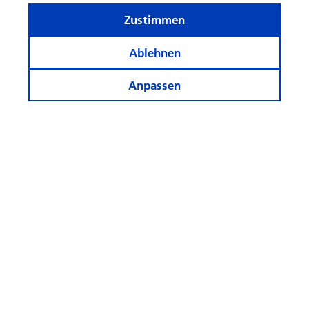
Zustimmen
Ablehnen
Anpassen
Informiert bleiben
Weitere Webseiten
Folgen
Sie
uns!
© Swisscanto Holding AG