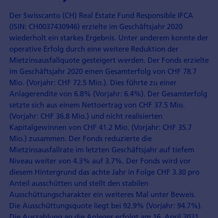
Der Swisscanto (CH) Real Estate Fund Responsible IFCA
(ISIN: CH0037430946) erzielte im Geschäftsjahr 2020
wiederholt ein starkes Ergebnis. Unter anderem konnte der
operative Erfolg durch eine weitere Reduktion der
Mietzinsausfallquote gesteigert werden. Der Fonds erzielte
im Geschäftsjahr 2020 einen Gesamterfolg von CHF 78.7
Mio. (Vorjahr: CHF 72.5 Mio.). Dies führte zu einer
Anlagerendite von 6.8% (Vorjahr: 6.4%). Der Gesamterfolg
setzte sich aus einem Nettoertrag von CHF 37.5 Mio.
(Vorjahr: CHF 36.8 Mio.) und nicht realisierten
Kapitalgewinnen von CHF 41.2 Mio. (Vorjahr: CHF 35.7
Mio.) zusammen. Der Fonds reduzierte die
Mietzinsausfallrate im letzten Geschäftsjahr auf tiefem
Niveau weiter von 4.3% auf 3.7%. Der Fonds wird vor
diesem Hintergrund das achte Jahr in Folge CHF 3.30 pro
Anteil ausschütten und stellt den stabilen
Ausschüttungscharakter ein weiteres Mal unter Beweis.
Die Ausschüttungsquote liegt bei 92.9% (Vorjahr: 94.7%).
Die Auszahlung an die Anleger erfolgt am 16. April 2021.