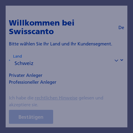
Willkommen bei
De
Swisscanto
Bitte wählen Sie Ihr Land und Ihr Kundensegment.
06.04.2021
Land
Anlegerinformationen
Wer wir sind
Swisscanto (CH) Real
Privater Anleger
Institutionelle
Estate Fund Responsible
Professioneller Anleger
IFCA: Starkes Ergebnis im
Ich habe die
rechtlichen Hinweise
gelesen und
Geschäftsjahr 2020
akzeptiere sie.
Medienmitteilung vom 6. April 2021
Bestätigen