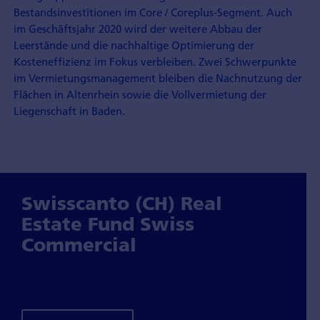
Bestandsinvestitionen im Core / Coreplus-Segment. Auch
im Geschäftsjahr 2020 wird der weitere Abbau der
Leerstände und die nachhaltige Optimierung der
Kosteneffizienz im Fokus verbleiben. Zwei Schwerpunkte
im Vermietungsmanagement bleiben die Nachnutzung der
Flächen in Altenrhein sowie die Vollvermietung der
Liegenschaft in Baden.
Swisscanto (CH) Real
Estate Fund Swiss
Commercial