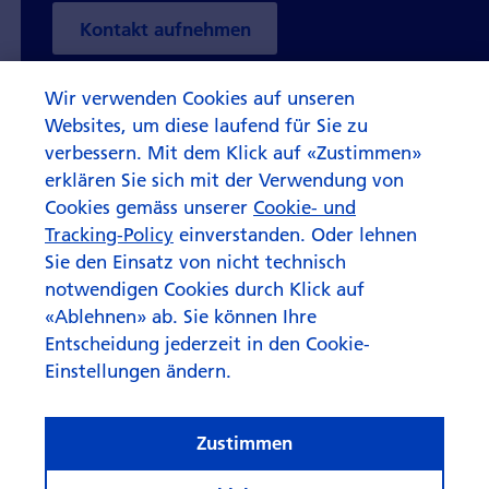
Kontakt aufnehmen
Wir verwenden Cookies auf unseren
Websites, um diese laufend für Sie zu
verbessern. Mit dem Klick auf «Zustimmen»
erklären Sie sich mit der Verwendung von
Cookies gemäss unserer
Cookie- und
Tracking-Policy
einverstanden. Oder lehnen
Sie den Einsatz von nicht technisch
notwendigen Cookies durch Klick auf
«Ablehnen» ab. Sie können Ihre
Entscheidung jederzeit in den Cookie-
Einstellungen ändern.
Zustimmen