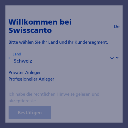
Willkommen bei
De
Swisscanto
Bitte wählen Sie Ihr Land und Ihr Kundensegment.
14.04.2020
Land
Anlegerinformationen
Wer wir sind
Swisscanto (CH) Real
Privater Anleger
Institutionelle
Estate Fund Swiss
Professioneller Anleger
Commercial:
Ich habe die
rechtlichen Hinweise
gelesen und
Ausschüttung und
akzeptiere sie.
Anlagerendite gesteigert
Bestätigen
Medienmitteilung vom 14. April 2020