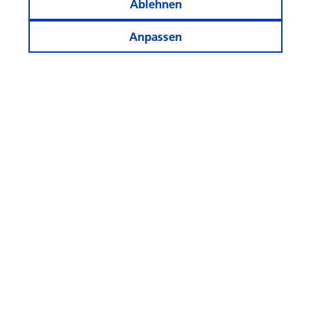
Ablehnen
Anpassen
Informiert bleiben
Weitere Webseiten
Folgen
Sie
uns!
© Swisscanto Holding AG
Cookie-Einstellungen
Rechtliches
Datenschutz