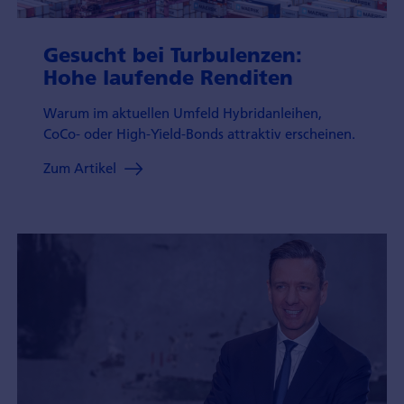
Gesucht bei Turbu­len­zen:
Hohe lau­fende Ren­diten
Warum im aktuel­len Umfeld Hybrid­anleihen,
CoCo- oder High-Yield-Bonds attrak­tiv erschei­nen.
Zum Artikel