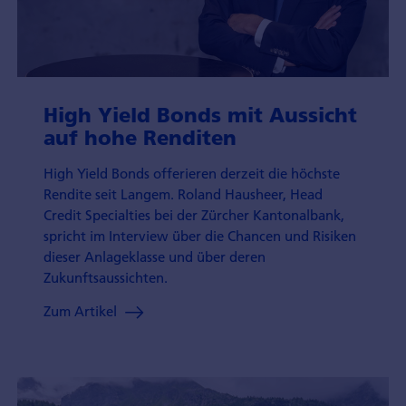
High Yield Bonds mit Aussicht
auf hohe Renditen
High Yield Bonds offerieren derzeit die höchste
Rendite seit Langem. Roland Hausheer, Head
Credit Specialties bei der Zürcher Kantonalbank,
spricht im Interview über die Chancen und Risiken
dieser Anlageklasse und über deren
Zukunftsaussichten.
Zum Artikel