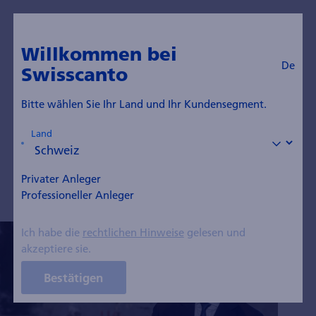
De
Zum Blog
Willkommen bei
De
Swisscanto
Roland Hausheer
Bitte wählen Sie Ihr Land und Ihr Kundensegment.
Mitglied der Direktion, Head Credit Specialities
Land
(Senior Portfoliomanager High Yield)
Privater Anleger
Professioneller Anleger
Ich habe die
rechtlichen Hinweise
gelesen und
akzeptiere sie.
Bestätigen