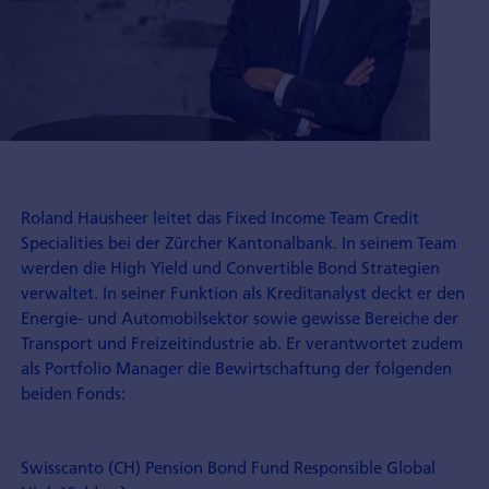
Roland Hausheer leitet das Fixed Income Team Credit
Specialities bei der Zürcher Kantonalbank. In seinem Team
werden die High Yield und Convertible Bond Strategien
verwaltet. In seiner Funktion als Kreditanalyst deckt er den
Energie- und Automobilsektor sowie gewisse Bereiche der
Transport und Freizeitindustrie ab. Er verantwortet zudem
als Portfolio Manager die Bewirtschaftung der folgenden
beiden Fonds:
Swisscanto (CH) Pension Bond Fund Responsible Global