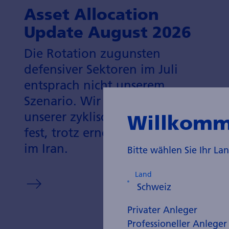
Asset Allocation
Update August 2026
Die Rotation zugunsten
defensiver Sektoren im Juli
entsprach nicht unserem
Szenario. Wir halten aber an
unserer zyklischen Allokation
Willkomm
fest, trotz erneuter Eskalation
im Iran.
Bitte wählen Sie Ihr L
Land
Privater Anleger
Professioneller Anleger