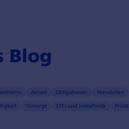
s Blog
estments
Aktien
Obligationen
Immobilien
tigkeit
Vorsorge
ETFs und Indexfonds
Priva