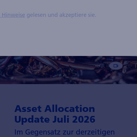
n Hinweise
gelesen und akzeptiere sie.
Asset Allocation
Update Juli 2026
Im Gegensatz zur derzeitigen