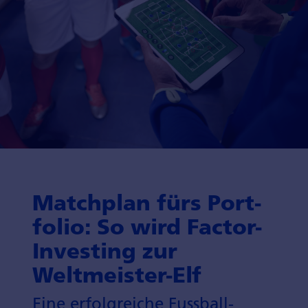
Match­plan fürs Port­
folio: So wird Factor-
Investing zur
Weltmeister-Elf
Eine erfolg­reiche Fuss­ball­