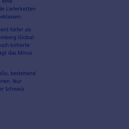
 eine
de Lieferketten
eklassen.
nt tiefer als
oomberg Global-
uch kotierte
rägt das Minus
olio, bestehend
onen. Nur
er Schweiz