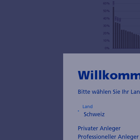
Willkomm
Quelle: Bloomber
Bitte wählen Sie Ihr L
Land
Die dunklen W
verschwinden. A
Privater Anleger
sagt Anja Hochb
Professioneller Anleger