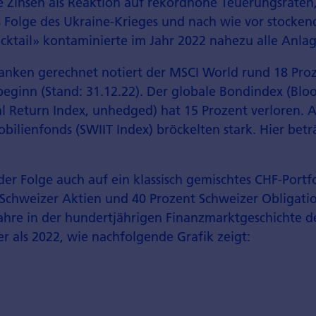
e Zinsen als Reaktion auf rekordhohe Teuerungsraten,
s Folge des Ukraine-Krieges und nach wie vor stocken
ocktail» kontaminierte im Jahr 2022 nahezu alle Anlag
anken gerechnet notiert der MSCI World rund 18 Proze
beginn (Stand: 31.12.22). Der globale Bondindex (Bl
l Return Index, unhedged) hat 15 Prozent verloren. A
bilienfonds (SWIIT Index) bröckelten stark. Hier bet
.
der Folge auch auf ein klassisch gemischtes CHF-Portf
 Schweizer Aktien und 40 Prozent Schweizer Obligati
ahre in der hundertjährigen Finanzmarktgeschichte d
r als 2022, wie nachfolgende Grafik zeigt: