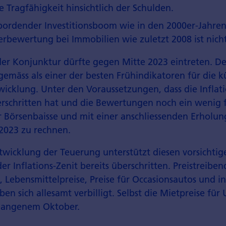
e Tragfähigkeit hinsichtlich der Schulden.
bordender Investitionsboom wie in den 2000er-Jahren
rbewertung bei Immobilien wie zuletzt 2008 ist nicht 
der Konjunktur dürfte gegen Mitte 2023 eintreten. D
gemäss als einer der besten Frühindikatoren für die k
icklung. Unter den Voraussetzungen, dass die Inflati
schritten hat und die Bewertungen noch ein wenig fa
 Börsenbaisse und mit einer anschliessenden Erholung
 2023 zu rechnen.
ntwicklung der Teuerung unterstützt diesen vorsichti
der Inflations-Zenit bereits überschritten. Preistreibe
, Lebensmittelpreise, Preise für Occasionsautos und 
ben sich allesamt verbilligt. Selbst die Mietpreise fü
rgangenem Oktober.