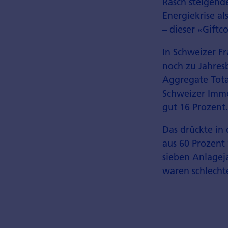
Rasch steigend
Energiekrise al
– dieser «Giftc
In Schweizer Fr
noch zu Jahres
Aggregate Tota
Schweizer Immo
gut 16 Prozent
Das drückte in 
aus 60 Prozent
sieben Anlagej
waren schlechte