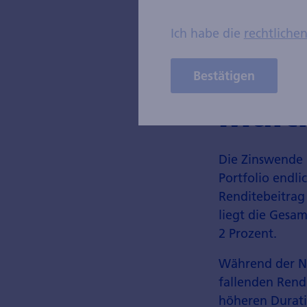
Ich habe die
rechtliche
Trend
Bestätigen
Multi
Die Zinswende k
Portfolio endli
Renditebeitrag
liegt die Gesa
2 Prozent.
Während der Ne
fallenden Rendi
höheren Durati