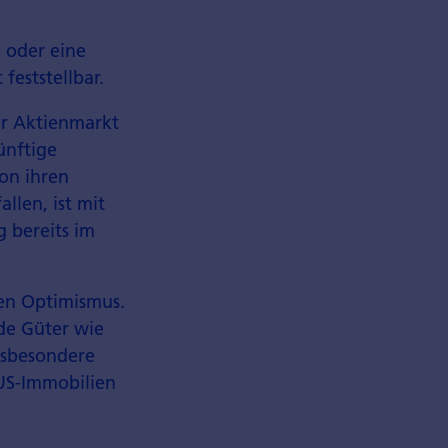
 oder eine
feststellbar.
er Aktienmarkt
ünftige
on ihren
llen, ist mit
 bereits im
gen Optimismus.
nde Güter wie
insbesondere
r US-Immobilien