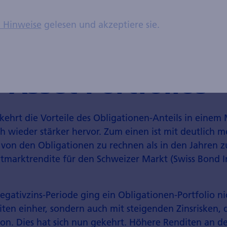
n Hinweise
gelesen und akzeptiere sie.
 1: Renaissance de
-Asset-Portfolios
ehrt die Vorteile des Obligationen-Anteils in einem 
ch wieder stärker hervor. Zum einen ist mit deutlich 
 von den Obligationen zu rechnen als in den Jahren zu
mtmarktrendite für den Schweizer Markt (Swiss Bond I
gativzins-Periode ging ein Obligationen-Portfolio ni
ten einher, sondern auch mit steigenden Zinsrisken, d
on. Dies hat sich nun gekehrt. Höhere Renditen an d