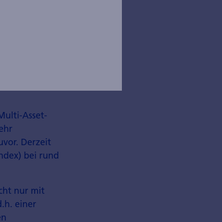
s
Multi-Asset-
mehr
vor. Derzeit
ndex) bei rund
cht nur mit
.h. einer
en