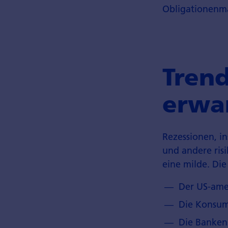
Obligationenmä
Trend
erwa
Rezessionen, in
und andere ris
eine milde. Di
Der US-amer
Die Konsum
Die Banken 