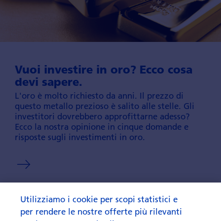
Vuoi investire in oro? Ecco cosa
devi sapere.
L'oro è molto richiesto da anni. Il prezzo di
questo metallo prezioso è salito alle stelle. Gli
investitori dovrebbero approfittarne adesso?
Ecco la nostra opinione in cinque domande e
risposte sugli investimenti in oro.
Utilizziamo i cookie per scopi statistici e
per rendere le nostre offerte più rilevanti