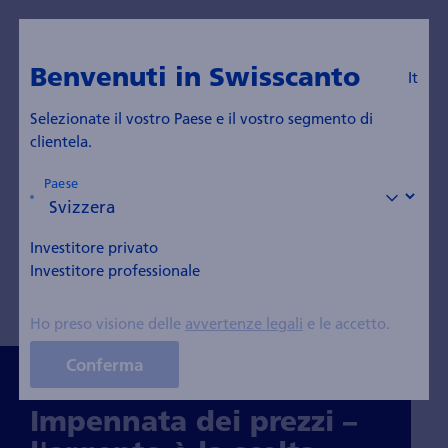
It
swisscanto.com
Benvenuti in Swisscanto
It
Insights Blog
Selezionate il vostro Paese e il vostro segmento di
clientela.
Paese
Tutti i temi
Investimenti tematici
Azioni
Obbligazioni
Strategia d'investimento
Investitore privato
Investitore professionale
Sostenibilità
Metallo prezioso
Ho preso visione delle
avvertenze legali
e le accetto.
Conferma
Im­pennata dei prezzi –