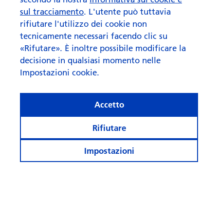
Ecco perché.
sul tracciamento
. L'utente può tuttavia
rifiutare l'utilizzo dei cookie non
To the article
tecnicamente necessari facendo clic su
«Rifutare». È inoltre possibile modificare la
decisione in qualsiasi momento nelle
Impostazioni cookie.
Accetto
Rifiutare
Impostazioni
© Swisscanto Asset Management International S.A.
Impostazioni cookie