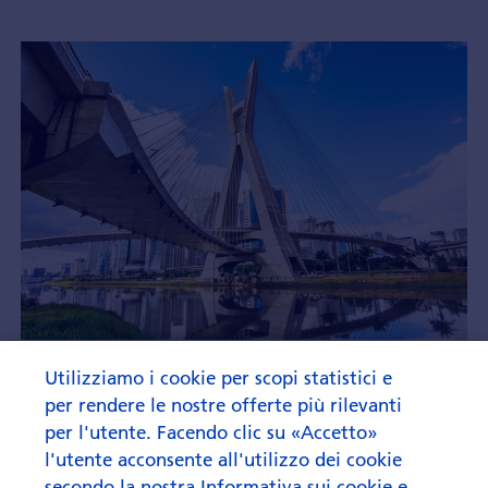
Utilizziamo i cookie per scopi statistici e
Bassa inflazione, rendi­menti
per rendere le nostre offerte più rilevanti
reali elevati
per l'utente. Facendo clic su «Accetto»
Le obbliga­zioni dei mercati emer­genti sono
l'utente acconsente all'utilizzo dei cookie
destinate a subire una trasfor­mazione nel 2026.
secondo la nostra
Informativa sui cookie e