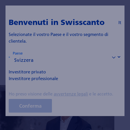
It
Vai al blog
Benvenuti in Swisscanto
It
Enzo Puntillo
Selezionate il vostro Paese e il vostro segmento di
clientela.
Responsabile Emerging Market Debt
Paese
Investitore privato
Investitore professionale
Ho preso visione delle
avvertenze legali
e le accetto.
Conferma