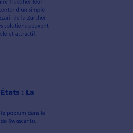
ire fructifier leur
tenter d'un simple
zari, de la Zürcher
es solutions peuvent
le et attractif.
États : La
r le podium dans le
de Swiss­canto.