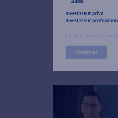
l'innovation. A
Schweizerischer
Investisseur privé
Investisseur professionn
J'ai lu et j'accepte les
in
Artic
Confirmer