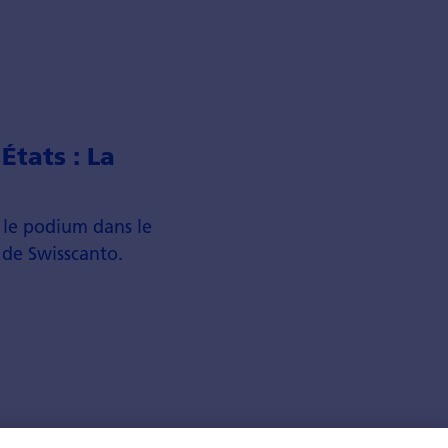
États : La
r le podium dans le
de Swiss­canto.