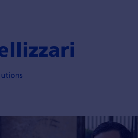
llizzari
lutions