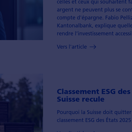
celles et ceux qui sou­haitent fa
argent ne peuvent plus se con
compte d'épargne. Fabio Pelliz
Kantonal­bank, explique quell
rendre l’investis­sement accessib
Vers l'article
Classe­ment ESG des 
Suisse recule
Pour­quoi la Suisse doit quitte
classe­ment ESG des États 2025 