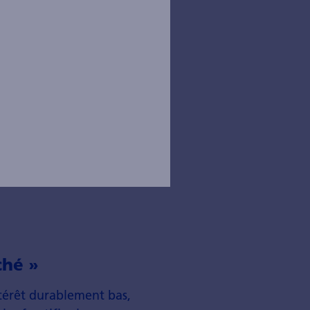
ché »
térêt durable­ment bas,