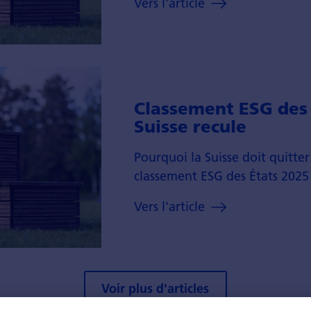
Vers l'article
Classe­ment ESG des 
Suisse recule
Pour­quoi la Suisse doit quitte
classe­ment ESG des États 2025 
Vers l'article
Voir plus d'articles