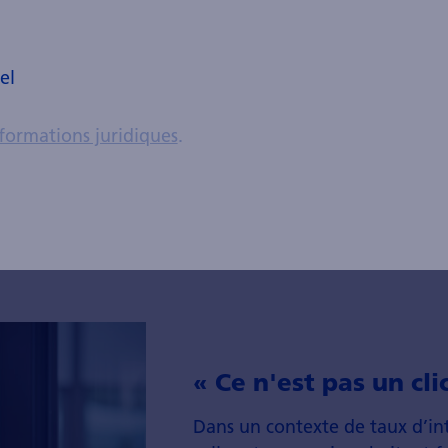
vant ses études, il a occupé divers postes au sein de la
 Bankverein et de la banque Julius Baer.
el
formations juridiques
.
les de blog
« Ce n'est pas un cli
Dans un con­texte de taux d’in