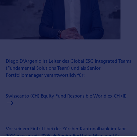
Diego D‘Argenio ist Leiter des Global ESG Integrated Teams
(Fundamental Solutions Team) und als Senior
Portfoliomanager verantwortlich für:
Swisscanto (CH) Equity Fund Responsible World ex CH (II)
Vor seinem Eintritt bei der Zürcher Kantonalbank im Jahr
2014 war er seit 2005 als Senior Portfolio Manager für