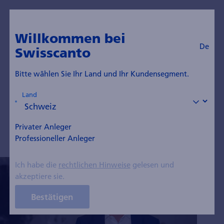
De
Zum Blog
Willkommen bei
De
Swisscanto
Diego D'Argenio
Bitte wählen Sie Ihr Land und Ihr Kundensegment.
Mitglied der Direktion, Teamleiter Global ESG
Land
Integrated, Senior Portfolio Manager
Privater Anleger
Professioneller Anleger
Ich habe die
rechtlichen Hinweise
gelesen und
akzeptiere sie.
Bestätigen