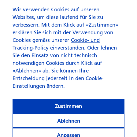
globale, aktiv gemanagte Aktienfonds bei RobecoSAM
Wir verwenden Cookies auf unseren
zuständig und füllte die Rolle des stellvertretenden Leiters
Websites, um diese laufend für Sie zu
Portfolio Management aus. Seinen Karrierestart in der
verbessern. Mit dem Klick auf «Zustimmen»
Finanzbranche machte er als Equity Research Analyst bei
erklären Sie sich mit der Verwendung von
ARCA Asset Management in Mailand.
Cookies gemäss unserer
Cookie- und
Er schloss ein Wirtschaftsstudium an der Universität Rom
Tracking-Policy
einverstanden. Oder lehnen
ab und verfügt über einen Master in Finance and
Sie den Einsatz von nicht technisch
Investment Banking der European School of Economics.
notwendigen Cookies durch Klick auf
Zudem ist er Chartered Financial Analyst (CFA).
«Ablehnen» ab. Sie können Ihre
Entscheidung jederzeit in den Cookie-
Einstellungen ändern.
Zustimmen
Ablehnen
Anpassen