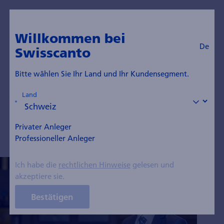
De
Zum Blog
Willkommen bei
De
Swisscanto
Claude Hess
Bitte wählen Sie Ihr Land und Ihr Kundensegment.
Mitglied des Kaders, Senior Portfolio Manager
Land
Multi Asset Solutions
Privater Anleger
Professioneller Anleger
Ich habe die
rechtlichen Hinweise
gelesen und
akzeptiere sie.
Bestätigen