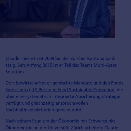
Claude Hess ist seit 2009 bei der Zürcher Kantonalbank
tätig. Seit Anfang 2015 ist er Teil des Teams Multi-Asset
Solutions.
Dort bewirtschaftet er gemischte Mandate und den Fonds
Swisscanto (LU) Portfolio Fund Sustainable Protection
, der
über eine systematisch integrierte Absicherungsstrategie
verfügt und gleichzeitig anspruchsvollen
Nachhaltigkeitskriterien gerecht wird.
Nach seinem Studium der Ökonomie mit Schwerpunkt
Ökonometrie an der Universität Zürich arbeitete Claude