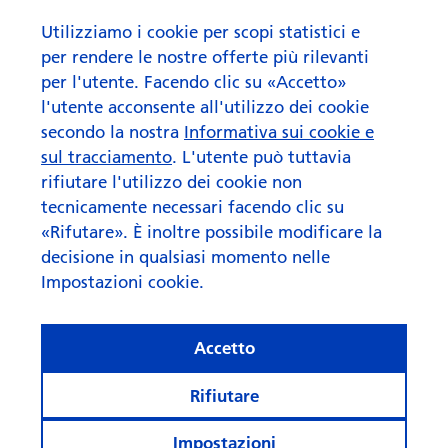
Ancora troppo costosi?
Utilizziamo i cookie per scopi statistici e
per rendere le nostre offerte più rilevanti
Circa un anno e mezzo fa abbiamo parlato dei
prezzi elevati dei Obbligazioni della
per l'utente. Facendo clic su «Accetto»
Confederazione Svizzera. Ora stiamo nuovamente
l'utente acconsente all'utilizzo dei cookie
tastando il polso del mercato e facendo luce sulle
secondo la nostra
Informativa sui cookie e
possibili alternative.
sul tracciamento
. L'utente può tuttavia
rifiutare l'utilizzo dei cookie non
To the article
tecnicamente necessari facendo clic su
«Rifutare». È inoltre possibile modificare la
decisione in qualsiasi momento nelle
Impostazioni cookie.
Accetto
Rifiutare
Impostazioni