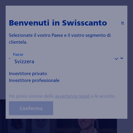
It
Vai al blog
Benvenuti in Swisscanto
It
Sandro Grimm
Selezionate il vostro Paese e il vostro segmento di
clientela.
Responsabile Team Swiss Fixed Income
Paese
(Responsabile Swiss Franc Bonds), Senior Portfolio
Manager
Investitore privato
Investitore professionale
Ho preso visione delle
avvertenze legali
e le accetto.
Conferma