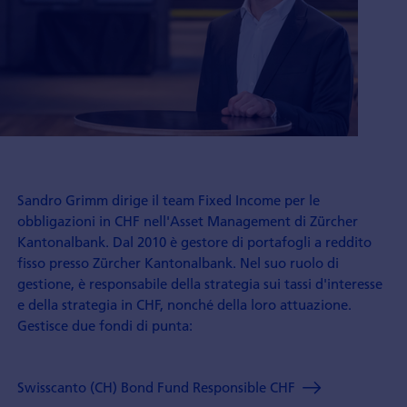
Sandro Grimm dirige il team Fixed Income per le
obbligazioni in CHF nell'Asset Management di Zürcher
Kantonalbank. Dal 2010 è gestore di portafogli a reddito
fisso presso Zürcher Kantonalbank. Nel suo ruolo di
gestione, è responsabile della strategia sui tassi d'interesse
e della strategia in CHF, nonché della loro attuazione.
Gestisce due fondi di punta:
Swisscanto (CH) Bond Fund Responsible CHF