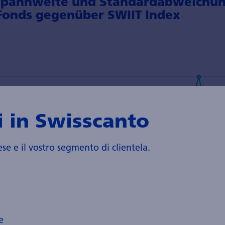
 Spannweite und Standardabweichu
 Fonds gegenüber SWIIT Index
 in Swisscanto
ese e il vostro segmento di clientela.
e