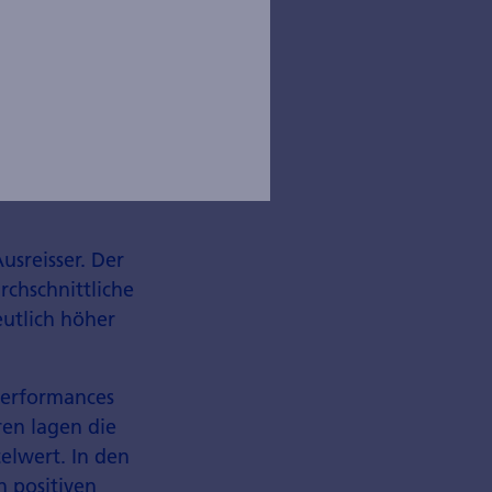
usreisser. Der
rchschnittliche
utlich höher
 Performances
ren lagen die
elwert. In den
n positiven