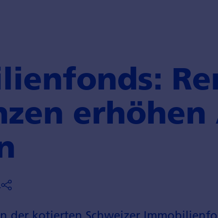
ien­fonds: Re
nzen erhöhen
n
4
en der kotierten Schweizer Immobilien­f