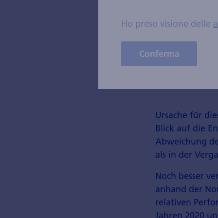
Ho preso visione delle
a
Conferma
Quelle: Zürcher
Ursache für die
Blick auf die E
Abweichung der
als in der Ver
Noch besser ver
anhand der Norm
relativen Perf
Jahren 2020 un