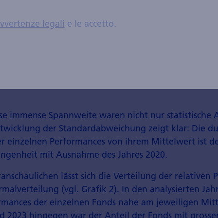
vvertenze legali
e le accetto.
 Kantonalbank, Bloomberg
se immense Spannweite waren nicht nur statistische A
ntwicklung der Standardabweichung zeigt klar: Die du
 einzelnen Performances von ihrem Mittelwert ist de
gangenheit mit Ausnahme des Jahres 2020.
anschaulichen lässt sich die Verteilung der relativen
alverteilung (vgl. Grafik 2). In den analysierten Jah
ormances der einzelnen Fonds nahe am jeweiligen Mitt
d 2023 hingegen war der Anteil der Fonds mit grosse