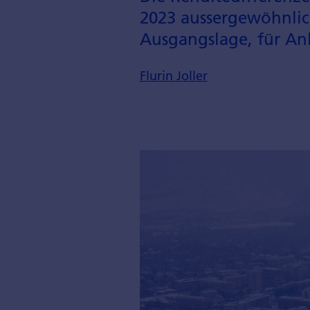
2023 ausser­gewöhnlic
Ausgangs­lage, für An
Flurin Joller