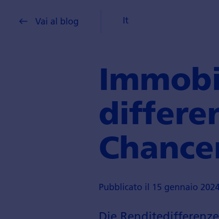
It
Vai al blog
Immobil
differe
Chance
Pubblicato il 15 gennaio 202
Die Rendite­differenz