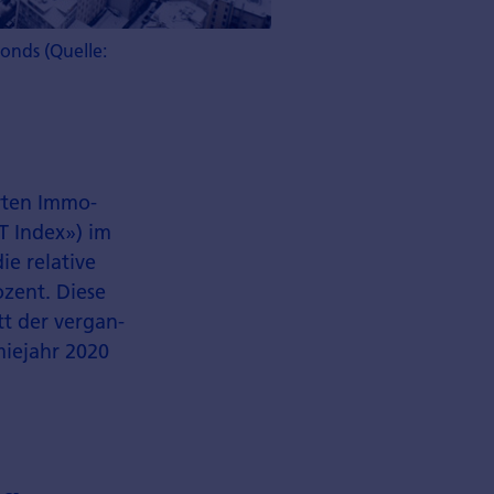
onds (Quelle:
erten Immo­
T Index») im
e relative
zent. Diese
t der vergan­
miejahr 2020