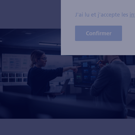
J'ai lu et j'accepte les
in
Confirmer