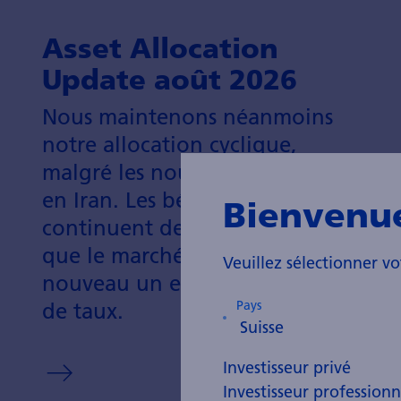
Asset Allocation
Update août 2026
Nous maintenons néanmoins
notre allocation cyclique,
malgré les nouvelles tensions
en Iran. Les bénéfices publiés
Bienvenu
continuent de croître, tandis
que le marché anticipe à
Veuillez sélectionner vo
nouveau un excès de hausses
Pays
de taux.
Investisseur privé
Investisseur professionn